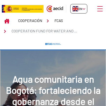
Skip to Main Content
Open
EN-GB
COOPERATION FUND FOR WATER 
INICIO
COOPERACIÓN
FCAS
COOPERATION FUND FOR WATER AND SANITATION. (FCAS)
Diálogos sobre agua,
a
género y desarrollo
urbano