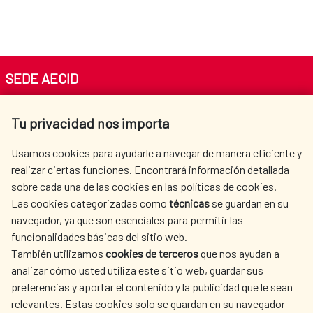
SEDE AECID
Av. Reyes Católicos 4 - 28040 Madrid
Tu privacidad nos importa
Tel. +34 900 20 30 54​​​​​​​
centro.informacion@aecid.es
Usamos cookies para ayudarle a navegar de manera eficiente y
realizar ciertas funciones. Encontrará información detallada
sobre cada una de las cookies en las políticas de cookies.
AECID
WHERE DO WE COOPERATE?
Las cookies categorizadas como
técnicas
se guardan en su
SPANISH HUMANITARIAN
PRESS ROOM
navegador, ya que son esenciales para permitir las
ACTION
funcionalidades básicas del sitio web.
CULTURE AND SCIENCE
LIBRARY
También utilizamos
cookies de terceros
que nos ayudan a
analizar cómo usted utiliza este sitio web, guardar sus
preferencias y aportar el contenido y la publicidad que le sean
relevantes. Estas cookies solo se guardan en su navegador