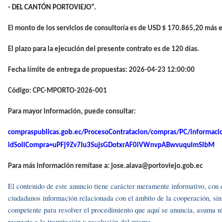
- DEL CANTÓN PORTOVIEJO”.
El monto de los servicios de consultoría es de USD $ 170.865,20 más el
El plazo para la ejecución del presente contrato es de 120 días.
Fecha límite de entrega de propuestas: 2026-04-23 12:00:00
Código: CPC-MPORTO-2026-001
Para mayor información, puede consultar:
compraspublicas.gob.ec/ProcesoContratacion/compras/PC/informaci
idSoliCompra=uPFj9Zv7Iu3SujsGDotxrAF0iVWnvpABwvuqulmSlbM
Para más información remítase a: jose.alava@portoviejo.gob.ec
El contenido de este anuncio tiene carácter meramente informativo, con el 
ciudadanos información relacionada con el ámbito de la cooperación, si
competente para resolver el procedimiento que aquí se anuncia, asuma ni
respecto a la tramitación y resolución del mismo.