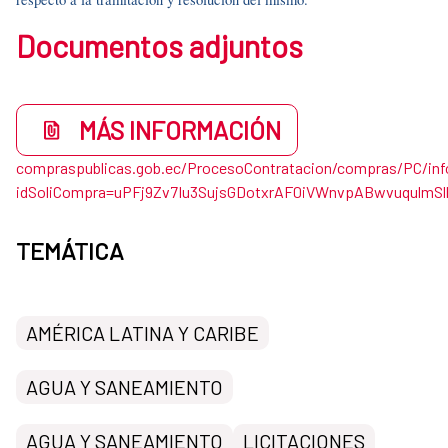
Documentos adjuntos
MÁS INFORMACIÓN
compraspublicas.gob.ec/ProcesoContratacion/compras/PC/in
idSoliCompra=uPFj9Zv7Iu3SujsGDotxrAF0iVWnvpABwvuqulmS
TEMÁTICA
AMÉRICA LATINA Y CARIBE
AGUA Y SANEAMIENTO
AGUA Y SANEAMIENTO
LICITACIONES