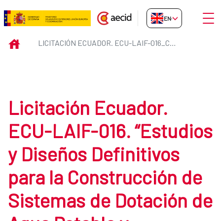
Skip to Main Content
Open
EN-GB
Licitación Ecuador. ECU-LAIF-0
INICIO
LICITACIÓN ECUADOR. ECU-LAIF-016_CONSULTORIA
Licitación Ecuador.
ECU-LAIF-016. “Estudios
y Diseños Definitivos
para la Construcción de
Sistemas de Dotación de