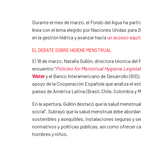
Durante el mes de marzo, el Fondo del Agua ha parti
línea con el lema elegido por Naciones Unidas para 
en la gestión hídrica y avanzar hacia
un acceso equit
EL DEBATE SOBRE HIGIENE MENSTRUAL
El 18 de marzo, Natalia Gullón, directora técnica de
encuentro “
Policies for Menstrual Hygiene Legisla
Water
y el Banco Interamericano de Desarrollo (BID).
apoyo de la Cooperación Española que analiza el esta
países de América Latina (Brasil, Chile, Colombia y 
En la apertura, Gullón destacó que la salud menstrua
social”. Subrayó que la salud menstrual debe aborda
sostenibles y asequibles, instalaciones seguras y 
normativos y políticas públicas, así como ofrecer c
hombres y niños.