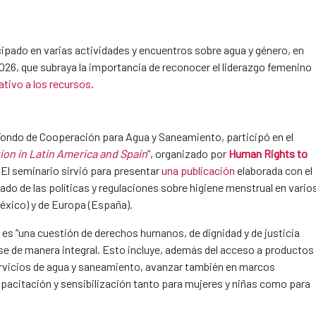
cipado en varias actividades y encuentros sobre agua y género, en
2026, que subraya la importancia de reconocer el liderazgo femenino
ativo a los recursos
.
l Fondo de Cooperación para Agua y Saneamiento, participó en el
tion in Latin America and Spain
”, organizado por
Human Rights to
 El seminario sirvió para presentar
una publicación
elaborada con el
do de las políticas y regulaciones sobre higiene menstrual en vario
México) y de Europa (España).
l es “una cuestión de derechos humanos, de dignidad y de justicia
rse de manera integral. Esto incluye, además del acceso a productos
servicios de agua y saneamiento, avanzar también en marcos
apacitación y sensibilización tanto para mujeres y niñas como para