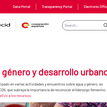
Data Portal
Transparency Portal
Electronic Offi
Search Bar
esarrollo urbano
 género y desarrollo urban
cipado en varias actividades y encuentros sobre agua y género, en
2026, que subraya la importancia de reconocer el liderazgo femenino
ativo a los recursos
.