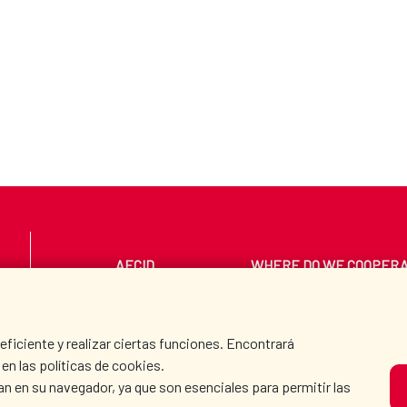
AECID
WHERE DO WE COOPER
PRESS ROOM
CULTURE AND SCIEN
iciente y realizar ciertas funciones. Encontrará
en las políticas de cookies.
an en su navegador, ya que son esenciales para permitir las