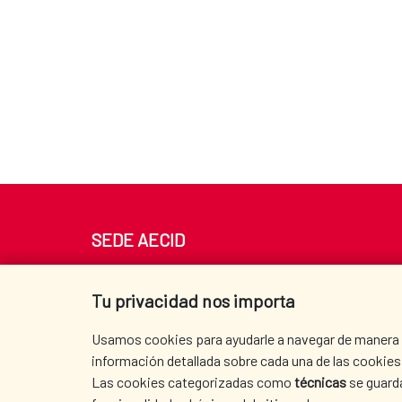
SEDE AECID
Av. Reyes Católicos 4 - 28040 Madrid
Tel. +34 900 20 30 54​​​​​​​
Tu privacidad nos importa
centro.informacion@aecid.es
Usamos cookies para ayudarle a navegar de manera ef
información detallada sobre cada una de las cookies 
Las cookies categorizadas como
técnicas
se guard