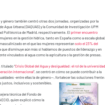
a y género también centró otras dos jornadas, organizadas por la
de Agua Urbana (DAQUAS) y la Comunidad de Investigación UPM
dad Politécnica de Madrid, respectivamente. El
primer encuentro
s mujeres en la gestión hídrica, tanto en España como a escala global
masculinizado en el que las mujeres representan
solo el 23% del
ra que disminuye aún más si hablamos de puestos de liderazgo y en
nte vinculados al agua como la agricultura o la gestión de presas.
titulado “
Crisis Global del Agua y desigualdad: el rol de la universidad
operación internacional
”, se centró en cómo se puede contribuir a la
ualdades -entre ellas la de género--, fortalecer las soluciones frente 
ás justos, inclusivos y sostenibles.
sejera técnica del Fondo de
AECID, quien explicó cómo la