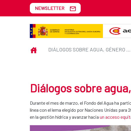
Skip to Main Content
NEWSLETTER
Diálogos sobre agua, género y d
INICIO
DIÁLOGOS SOBRE AGUA, GÉNERO Y DESARROLLO URBANO
Diálogos sobre agua,
Durante el mes de marzo, el Fondo del Agua ha parti
línea con el lema elegido por Naciones Unidas para 
en la gestión hídrica y avanzar hacia
un acceso equit