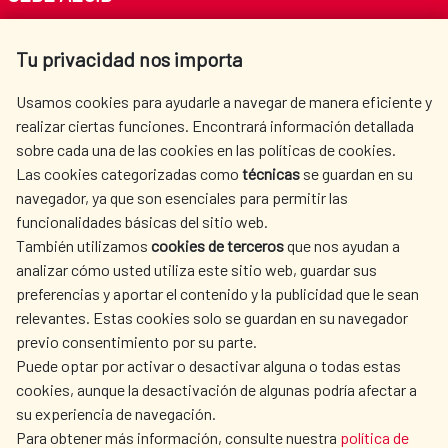
Av. Reyes Católicos 4 - 28040 Madrid
Tu privacidad nos importa
Tel. +34 900 20 30 54​​​​​​​
centro.informacion@aecid.es
Usamos cookies para ayudarle a navegar de manera eficiente y
realizar ciertas funciones. Encontrará información detallada
sobre cada una de las cookies en las políticas de cookies.
AECID
WHERE DO WE COOPERATE?
Las cookies categorizadas como
técnicas
se guardan en su
SPANISH HUMANITARIAN
PRESS ROOM
navegador, ya que son esenciales para permitir las
ACTION
funcionalidades básicas del sitio web.
CULTURE AND SCIENCE
LIBRARY
También utilizamos
cookies de terceros
que nos ayudan a
analizar cómo usted utiliza este sitio web, guardar sus
preferencias y aportar el contenido y la publicidad que le sean
relevantes. Estas cookies solo se guardan en su navegador
previo consentimiento por su parte.
Puede optar por activar o desactivar alguna o todas estas
OUR SOCIAL MEDIA
cookies, aunque la desactivación de algunas podría afectar a
su experiencia de navegación.
Para obtener más información, consulte nuestra
política de