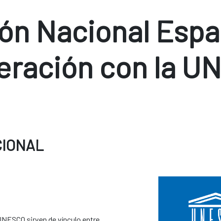
ón Nacional Espa
eración con la U
CIONAL
NESCO sirven de vínculo entre