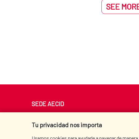
SEE MORE
SEDE AECID
Av. Reyes Católicos 4 - 28040 Madrid
Tel. +34 900 20 30 54​​​​​​​
Tu privacidad nos importa
centro.informacion@aecid.es
Usamos cookies para ayudarle a navegar de manera ef