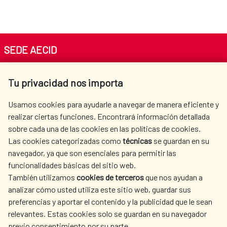
SEDE AECID
Av. Reyes Católicos 4 - 28040 Madrid
Tu privacidad nos importa
Tel. +34 900 20 30 54​​​​​​​
centro.informacion@aecid.es
Usamos cookies para ayudarle a navegar de manera eficiente y
realizar ciertas funciones. Encontrará información detallada
sobre cada una de las cookies en las políticas de cookies.
AECID
WHERE DO WE COOPERATE?
Las cookies categorizadas como
técnicas
se guardan en su
SPANISH HUMANITARIAN
PRESS ROOM
navegador, ya que son esenciales para permitir las
ACTION
funcionalidades básicas del sitio web.
CULTURE AND SCIENCE
LIBRARY
También utilizamos
cookies de terceros
que nos ayudan a
analizar cómo usted utiliza este sitio web, guardar sus
preferencias y aportar el contenido y la publicidad que le sean
relevantes. Estas cookies solo se guardan en su navegador
previo consentimiento por su parte.