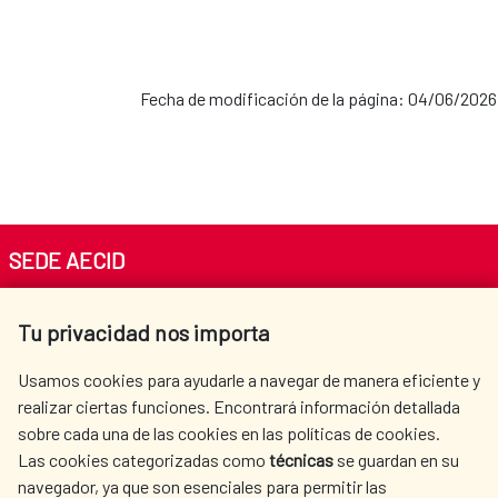
Fecha de modificación de la página: 04/06/2026
SEDE AECID
Av. Reyes Católicos 4 - 28040 Madrid
Tu privacidad nos importa
Tel. +34 900 20 30 54​​​​​​​
centro.informacion@aecid.es
Usamos cookies para ayudarle a navegar de manera eficiente y
realizar ciertas funciones. Encontrará información detallada
sobre cada una de las cookies en las políticas de cookies.
AECID
WHERE DO WE COOPERATE?
Las cookies categorizadas como
técnicas
se guardan en su
SPANISH HUMANITARIAN
PRESS ROOM
navegador, ya que son esenciales para permitir las