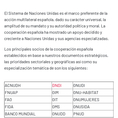
El Sistema de Naciones Unidas es el marco preferente de la
acción multilateral española, dado su carácter universal, la
amplitud de su mandato y su autoridad política y moral. La
cooperación española ha mostrado un apoyo decidido y
creciente a Naciones Unidas y sus agencias especializadas.
Los principales socios de la cooperación española
establecidos en base a nuestros documentos estratégicos,
las prioridades sectoriales y geográficas así como su
especialización temática de son los siguientes:
ACNUDH
DNDI
ONUDI
P
FNUAP
OIM
ONU-HABITAT
U
FAO
OIT
ONUMUJERES
O
FIDA
OMS
ONUSIDA
O
BANCO MUNDIAL
ONUDD
PNUD
A