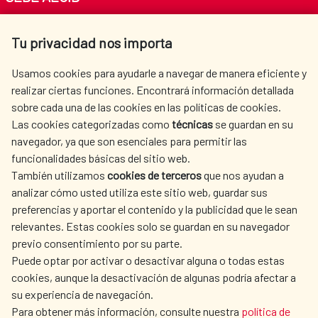
Av. Reyes Católicos 4 - 28040 Madrid
Tu privacidad nos importa
Tel. +34 900 20 30 54​​​​​​​
centro.informacion@aecid.es
Usamos cookies para ayudarle a navegar de manera eficiente y
realizar ciertas funciones. Encontrará información detallada
sobre cada una de las cookies en las políticas de cookies.
AECID
WHERE DO WE COOPERATE?
Las cookies categorizadas como
técnicas
se guardan en su
SPANISH HUMANITARIAN
PRESS ROOM
navegador, ya que son esenciales para permitir las
ACTION
funcionalidades básicas del sitio web.
CULTURE AND SCIENCE
LIBRARY
También utilizamos
cookies de terceros
que nos ayudan a
analizar cómo usted utiliza este sitio web, guardar sus
preferencias y aportar el contenido y la publicidad que le sean
relevantes. Estas cookies solo se guardan en su navegador
previo consentimiento por su parte.
Puede optar por activar o desactivar alguna o todas estas
OUR SOCIAL MEDIA
cookies, aunque la desactivación de algunas podría afectar a
su experiencia de navegación.
Para obtener más información, consulte nuestra
política de