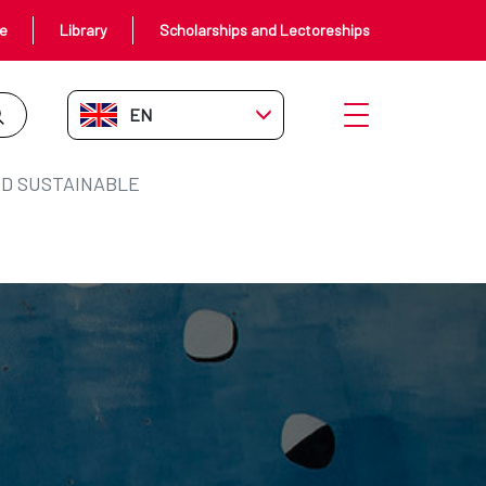
ce
Library
Scholarships and Lectoreships
EN-GB
Open menu
D SUSTAINABLE