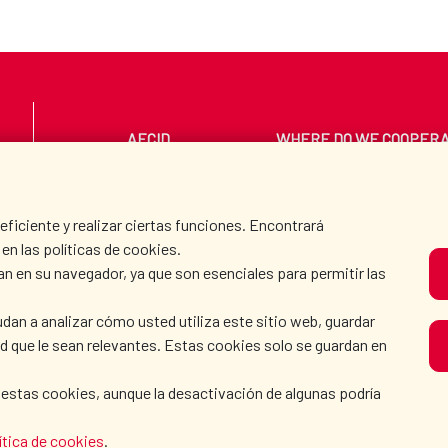
AECID
WHERE DO WE COOPER
PRESS ROOM
CULTURE AND SCIEN
iciente y realizar ciertas funciones. Encontrará
en las políticas de cookies.
an en su navegador, ya que son esenciales para permitir las
O
dan a analizar cómo usted utiliza este sitio web, guardar
dad que le sean relevantes. Estas cookies solo se guardan en
 estas cookies, aunque la desactivación de algunas podría
KIE POLICY
|
BROWSING GUIDE
|
ACCESSIBILITY
|
S
ítica de cookies
.