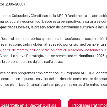
ctor (2005-2008)
.
aciones Culturales y Científicas de la AECID fundamenta su actuació
umano, social y económico. Desde esta perspectiva, la cultura se co
pacidades locales, la preservación del patrimonio cultural y la inclu
 Desarrollo, marco teórico que ordena las acciones de cooperación l
z más conectado y global, atravesado por crisis medioambientales y
, de 20 de febrero, de Cooperación para el Desarrollo Sostenible y la
 Global. La nueva Estrategia, que se presentará en
Mondiacult 2025
,
e la persona, para no dejar a nadie atrás.
 través de dos programas emblemáticos: el Programa ACERCA, orientad
o, centrado en la puesta en valor del patrimonio como motor de desarr
con su planificación anual plantean programas en las diferentes línea
esarrollo en el Sector Cultural
Programa Patrimoni