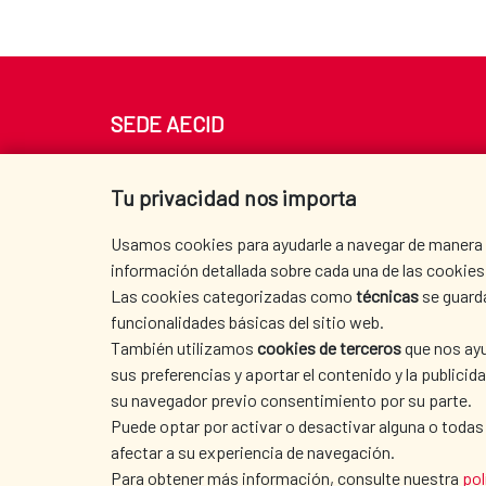
SEDE AECID
Av. Reyes Católicos 4 - 28040 Madrid
Tel. +34 900 20 30 54​​​​​​​
Tu privacidad nos importa
centro.informacion@aecid.es
Usamos cookies para ayudarle a navegar de manera ef
información detallada sobre cada una de las cookies 
Las cookies categorizadas como
técnicas
se guard
funcionalidades básicas del sitio web.
También utilizamos
cookies de terceros
que nos ayu
sus preferencias y aportar el contenido y la publici
su navegador previo consentimiento por su parte.
Puede optar por activar o desactivar alguna o todas
afectar a su experiencia de navegación.
TERMS OF USE
|
DATA PROTECTION
|
COO
Para obtener más información, consulte nuestra
pol