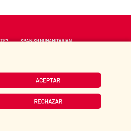
ATE?
SPANISH HUMANITARIAN
ACTION
CE
LIBRARY
ACEPTAR
UR SOCIAL MEDIA
RECHAZAR
ITEMAP