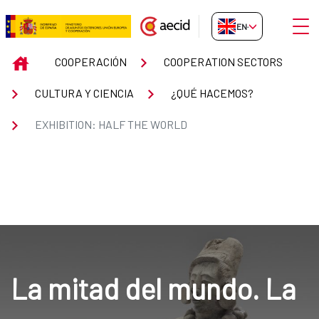
Skip to Main Content
Open
EN-GB
EXHIBITION: HALF THE WORLD
INICIO
COOPERACIÓN
COOPERATION SECTORS
CULTURA Y CIENCIA
¿QUÉ HACEMOS?
EXHIBITION: HALF THE WORLD
La mitad del mundo. La