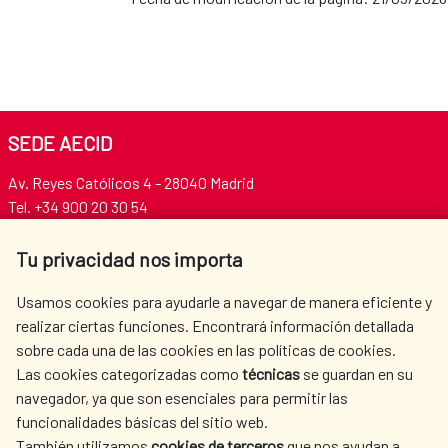
SEDE AECID
Av. Reyes Católicos 4 - 28040 Madrid
Tel. +34 900 20 30 54​​​​​​​
centro.informacion@aecid.es
Tu privacidad nos importa
AECID
WHERE DO WE COOPERATE?
Usamos cookies para ayudarle a navegar de manera eficiente y
realizar ciertas funciones. Encontrará información detallada
SPANISH HUMANITARIAN
PRESS ROOM
sobre cada una de las cookies en las políticas de cookies.
ACTION
Las cookies categorizadas como
técnicas
se guardan en su
CULTURE AND SCIENCE
LIBRARY
navegador, ya que son esenciales para permitir las
funcionalidades básicas del sitio web.
También utilizamos
cookies de terceros
que nos ayudan a