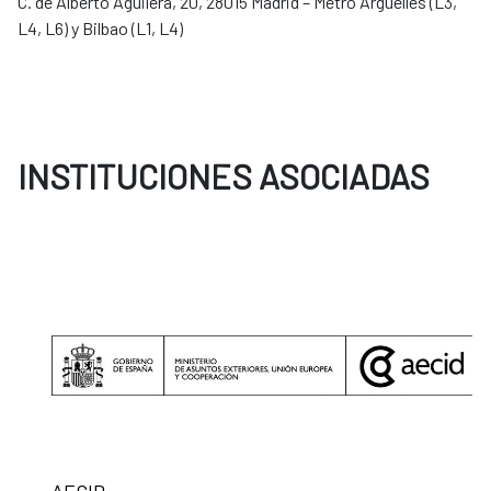
C. de Alberto Aguilera, 20, 28015 Madrid – Metro Argüelles (L3,
L4, L6) y Bilbao (L1, L4)
INSTITUCIONES ASOCIADAS
AECID