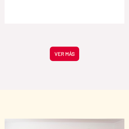
manchas vigorosas y pinceladas expresivas
— inspiró a figuras como Fernando Botero y
Cecilia Porras, también presentes en la
colección de la AECID, y marcó
profundamente a generaciones
posteriores. La crítica argentina Marta Traba
lo definió como “el primer artista moderno
colombiano” por la originalidad de su
VER MÁS
lenguaje pictórico. La obra fue prestada en
2011 a la Biblioteca Nacional de España para
la exposición América Latina. 200 años de
historias (1810–2010), organizada junto a
Acción Cultural Española con motivo del
bicentenario de las independencias
americanas. Existe, al menos, otra versión
posterior y de menor tamaño de Mesa del
Gólgota reproducida a continuación. Otra
versión: La mesa del Gólgota, Óleo sobre
lienzo, 160 x 140 cm. 1956 Para más