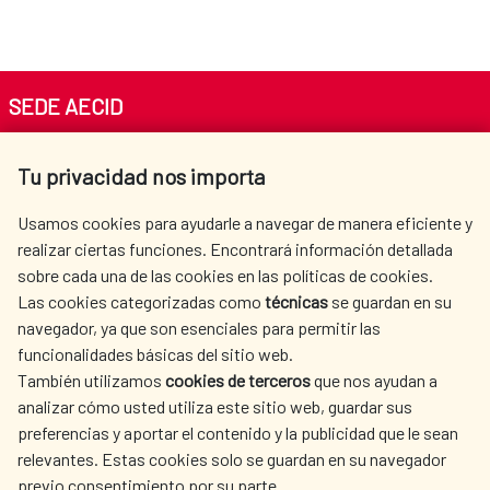
SEDE AECID
Av. Reyes Católicos 4 - 28040 Madrid
Tu privacidad nos importa
Tel. +34 900 20 30 54​​​​​​​
centro.informacion@aecid.es
Usamos cookies para ayudarle a navegar de manera eficiente y
realizar ciertas funciones. Encontrará información detallada
sobre cada una de las cookies en las políticas de cookies.
AECID
WHERE DO WE COOPERATE?
Las cookies categorizadas como
técnicas
se guardan en su
SPANISH HUMANITARIAN
PRESS ROOM
navegador, ya que son esenciales para permitir las
ACTION
funcionalidades básicas del sitio web.
También utilizamos
cookies de terceros
que nos ayudan a
CULTURE AND SCIENCE
LIBRARY
analizar cómo usted utiliza este sitio web, guardar sus
preferencias y aportar el contenido y la publicidad que le sean
relevantes. Estas cookies solo se guardan en su navegador
previo consentimiento por su parte.