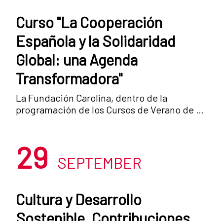
Curso "La Cooperación
Española y la Solidaridad
Global: una Agenda
Transformadora"
La Fundación Carolina, dentro de la
programación de los Cursos de Verano de la
Universidad Complutense de Madrid,
organiza el curso: “La Cooperación Española
29
y la Solidaridad Global: una agenda
transformadora”, que se se desarrollará en
SEPTEMBER
San Lorenzo de El Escorial entre el 10 y el 14
de julio. El objetivo del este Curso de
Verano es, justamente, examinar el proceso
Cultura y Desarrollo
de reforma de la ley de Cooperación y
Sostenible. Contribuciones
dialogar sobre su alcance e implicaciones,