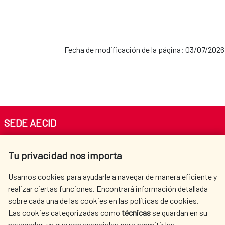
Fecha de modificación de la página: 03/07/2026
SEDE AECID
Av. Reyes Católicos 4 - 28040 Madrid
Tu privacidad nos importa
Tel. +34 900 20 30 54​​​​​​​
centro.informacion@aecid.es
Usamos cookies para ayudarle a navegar de manera eficiente y
realizar ciertas funciones. Encontrará información detallada
sobre cada una de las cookies en las políticas de cookies.
AECID
WHERE DO WE COOPERATE?
Las cookies categorizadas como
técnicas
se guardan en su
SPANISH HUMANITARIAN
PRESS ROOM
navegador, ya que son esenciales para permitir las