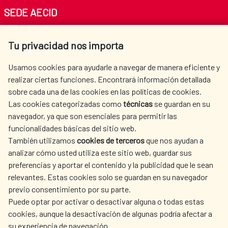
SEDE AECID
Av. Reyes Católicos 4 - 28040 Madrid
Tu privacidad nos importa
Tel. +34 900 20 30 54​​​​​​​
centro.informacion@aecid.es
Usamos cookies para ayudarle a navegar de manera eficiente y
realizar ciertas funciones. Encontrará información detallada
sobre cada una de las cookies en las políticas de cookies.
AECID
WHERE DO WE COOPERATE?
Las cookies categorizadas como
técnicas
se guardan en su
SPANISH HUMANITARIAN
PRESS ROOM
navegador, ya que son esenciales para permitir las
ACTION
funcionalidades básicas del sitio web.
CULTURE AND SCIENCE
LIBRARY
También utilizamos
cookies de terceros
que nos ayudan a
analizar cómo usted utiliza este sitio web, guardar sus
preferencias y aportar el contenido y la publicidad que le sean
relevantes. Estas cookies solo se guardan en su navegador
previo consentimiento por su parte.
Puede optar por activar o desactivar alguna o todas estas
OUR SOCIAL MEDIA
cookies, aunque la desactivación de algunas podría afectar a
su experiencia de navegación.