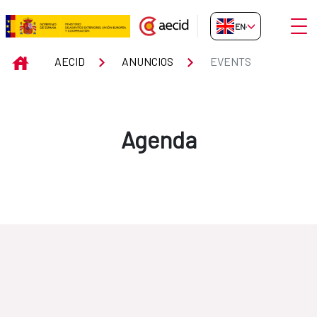
Skip to Main Content
Open
EN-GB
Events
INICIO
AECID
ANUNCIOS
EVENTS
Agenda