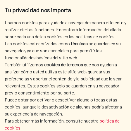
Av. Reyes Católicos 4 - 28040 Madrid
Tu privacidad nos importa
Tel. +34 900 20 30 54​​​​​​​
centro.informacion@aecid.es
Usamos cookies para ayudarle a navegar de manera eficiente y
realizar ciertas funciones. Encontrará información detallada
sobre cada una de las cookies en las políticas de cookies.
AECID
WHERE DO WE COOPERATE?
Las cookies categorizadas como
técnicas
se guardan en su
SPANISH HUMANITARIAN
PRESS ROOM
navegador, ya que son esenciales para permitir las
ACTION
funcionalidades básicas del sitio web.
CULTURE AND SCIENCE
LIBRARY
También utilizamos
cookies de terceros
que nos ayudan a
analizar cómo usted utiliza este sitio web, guardar sus
preferencias y aportar el contenido y la publicidad que le sean
relevantes. Estas cookies solo se guardan en su navegador
previo consentimiento por su parte.
Puede optar por activar o desactivar alguna o todas estas
OUR SOCIAL MEDIA
cookies, aunque la desactivación de algunas podría afectar a
su experiencia de navegación.
Para obtener más información, consulte nuestra
política de
cookies
.