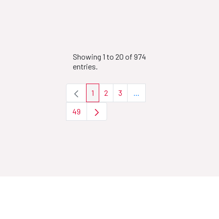
Showing 1 to 20 of 974
entries.
1
2
3
...
Page
Page
Page
Intermediate Pages Use T
49
Page