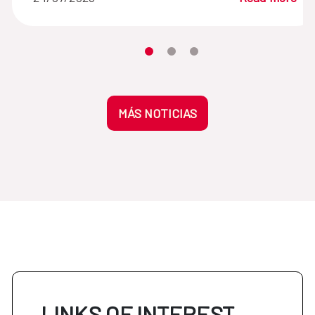
Moves the carousel to its element n
Moves the carousel to its elem
Moves the carousel to its 
MÁS NOTICIAS
LINKS OF INTEREST