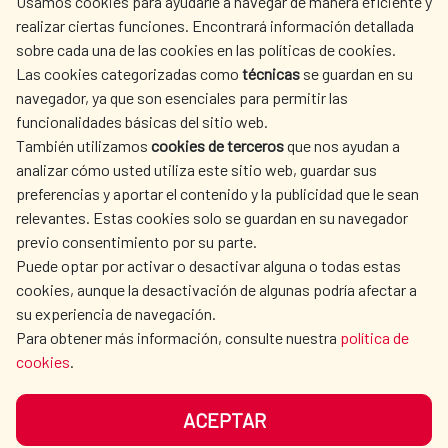
Usamos cookies para ayudarle a navegar de manera eficiente y
realizar ciertas funciones. Encontrará información detallada
sobre cada una de las cookies en las políticas de cookies.
AECID
WHERE DO WE COOPERATE?
Las cookies categorizadas como
técnicas
se guardan en su
SPANISH HUMANITARIAN
PRESS ROOM
navegador, ya que son esenciales para permitir las
ACTION
funcionalidades básicas del sitio web.
CULTURE AND SCIENCE
LIBRARY
También utilizamos
cookies de terceros
que nos ayudan a
analizar cómo usted utiliza este sitio web, guardar sus
preferencias y aportar el contenido y la publicidad que le sean
relevantes. Estas cookies solo se guardan en su navegador
previo consentimiento por su parte.
Puede optar por activar o desactivar alguna o todas estas
OUR SOCIAL MEDIA
cookies, aunque la desactivación de algunas podría afectar a
su experiencia de navegación.
Para obtener más información, consulte nuestra
política de
cookies
.
ACEPTAR
TERMS OF USE
DATA PROTECTION