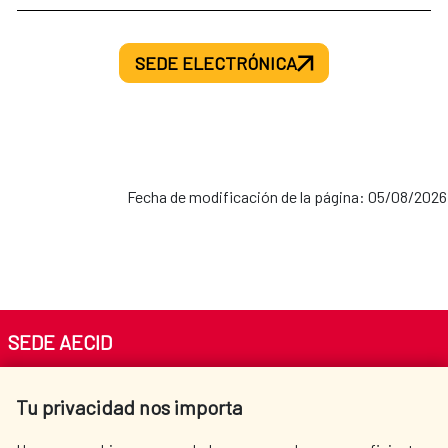
SEDE ELECTRÓNICA
Fecha de modificación de la página: 05/08/2026
SEDE AECID
Av. Reyes Católicos 4 - 28040 Madrid
Tu privacidad nos importa
Tel. +34 900 20 30 54​​​​​​​
centro.informacion@aecid.es