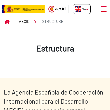
Skip to Main Content
Open
EN-GB
Structure
INICIO
AECID
STRUCTURE
Estructura
La Agencia Española de Cooperación 
Internacional para el Desarrollo 