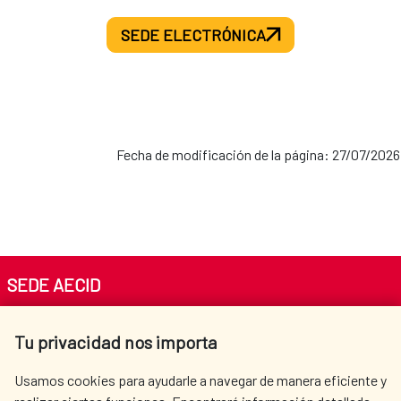
SEDE ELECTRÓNICA
Fecha de modificación de la página: 27/07/2026
SEDE AECID
Av. Reyes Católicos 4 - 28040 Madrid
Tu privacidad nos importa
Tel. +34 900 20 30 54​​​​​​​
centro.informacion@aecid.es
Usamos cookies para ayudarle a navegar de manera eficiente y