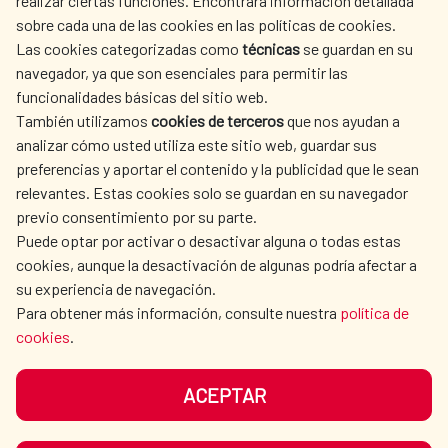
realizar ciertas funciones. Encontrará información detallada
sobre cada una de las cookies en las políticas de cookies.
AECID
WHERE DO WE COOPERATE?
Las cookies categorizadas como
técnicas
se guardan en su
SPANISH HUMANITARIAN
PRESS ROOM
navegador, ya que son esenciales para permitir las
ACTION
funcionalidades básicas del sitio web.
CULTURE AND SCIENCE
LIBRARY
También utilizamos
cookies de terceros
que nos ayudan a
analizar cómo usted utiliza este sitio web, guardar sus
preferencias y aportar el contenido y la publicidad que le sean
relevantes. Estas cookies solo se guardan en su navegador
previo consentimiento por su parte.
Puede optar por activar o desactivar alguna o todas estas
OUR SOCIAL MEDIA
cookies, aunque la desactivación de algunas podría afectar a
su experiencia de navegación.
Para obtener más información, consulte nuestra
política de
cookies
.
ACEPTAR
TERMS OF USE
DATA PROTECTION
COOKIE POLICY
BROWSING GUIDE