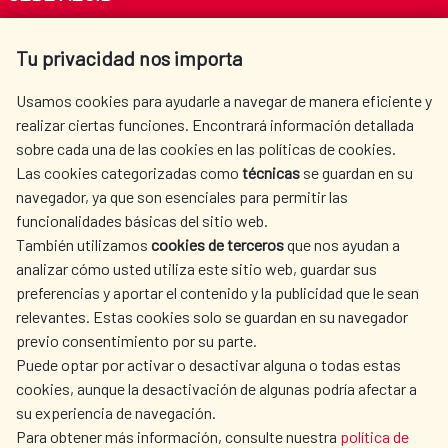
Av. Reyes Católicos 4 - 28040 Madrid
Tu privacidad nos importa
Tel. +34 900 20 30 54​​​​​​​
centro.informacion@aecid.es
Usamos cookies para ayudarle a navegar de manera eficiente y
realizar ciertas funciones. Encontrará información detallada
sobre cada una de las cookies en las políticas de cookies.
AECID
WHERE DO WE COOPERATE?
Las cookies categorizadas como
técnicas
se guardan en su
SPANISH HUMANITARIAN
PRESS ROOM
navegador, ya que son esenciales para permitir las
ACTION
funcionalidades básicas del sitio web.
CULTURE AND SCIENCE
LIBRARY
También utilizamos
cookies de terceros
que nos ayudan a
analizar cómo usted utiliza este sitio web, guardar sus
preferencias y aportar el contenido y la publicidad que le sean
relevantes. Estas cookies solo se guardan en su navegador
previo consentimiento por su parte.
Puede optar por activar o desactivar alguna o todas estas
OUR SOCIAL MEDIA
cookies, aunque la desactivación de algunas podría afectar a
su experiencia de navegación.
Para obtener más información, consulte nuestra
política de