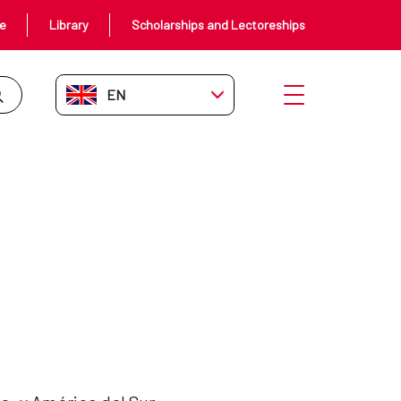
ce
Library
Scholarships and Lectoreships
EN-GB
Open menu