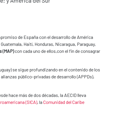
e; y América del Sur
mpromiso de España con el desarrollo de América
r, Guatemala, Haití, Honduras, Nicaragua, Paraguay,
s (MAP)​
con cada uno de ellos,con el fin de consagrar
uguay) se sigue profundizando en el contenido de los
e alianzas público-privadas de desarrollo (APPDs),
 Desde hace más de dos décadas,
la AECID lleva
troamericana (SICA)
, la
Comunidad del Caribe