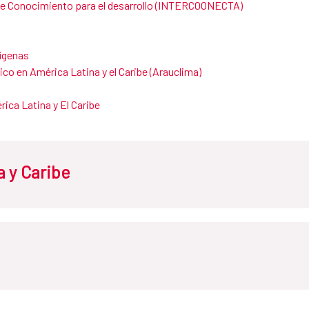
 de Conocimie​nto para el desarrollo (INTERCOONECTA)
dígenas
co en América Latina y el Caribe (Arauclima)
ica Latina y El Caribe
 y Caribe
ba
El Salvador
Guatema
ico
Nicaragua
Panamá