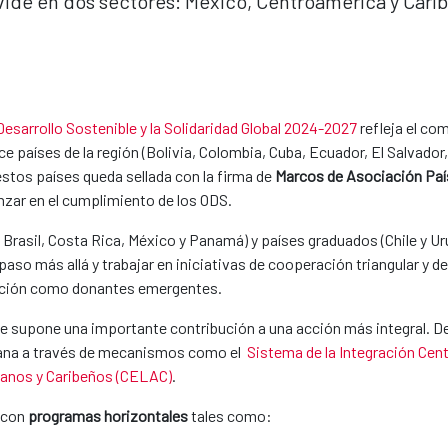
ide en dos sectores: México, Centroamérica y Carib
Desarrollo Sostenible y la Solidaridad Global 2024-2027
refleja el co
oce países de la región (Bolivia, Colombia, Cuba, Ecuador, El Salvado
stos países queda sellada con la firma de
Marcos de Asociació​n Paí
nzar en el cumplimiento de los ODS.
Brasil, Costa Rica, México y Panamá) y países graduados (Chile y Ur
paso más allá y trabajar en iniciativas de cooperación triangular y d
dición como donantes emergentes.
ibe supone una importante contribución a una acción más integral.
cana a través de mecanismos como el
Sistema de la Integración Cen
anos y Caribeños (CELAC)
.
 con
programas horizontales
tales como: