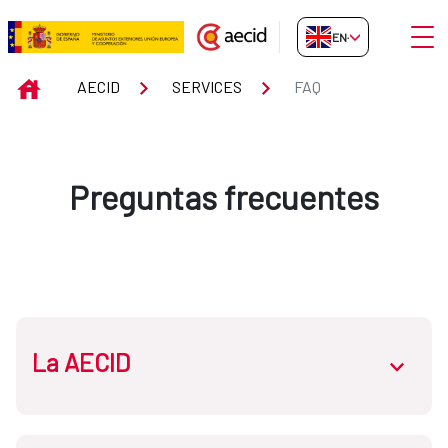
Skip to Main Content
Open
EN-GB
FAQ
INICIO
AECID
SERVICES
FAQ
Preguntas frecuentes
La AECID
abrir.des