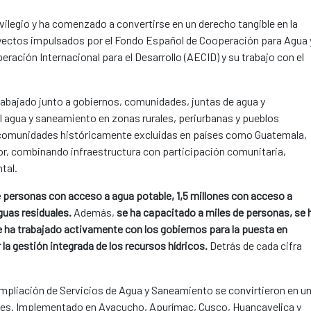
ivilegio y ha comenzado a convertirse en un derecho tangible en la
royectos impulsados por el Fondo Español de Cooperación para Agua 
ación Internacional para el Desarrollo (AECID) y su trabajo con el
rabajado junto a gobiernos, comunidades, juntas de agua y
l agua y saneamiento en zonas rurales, periurbanas y pueblos
a comunidades históricamente excluidas en países como Guatemala,
r, combinando infraestructura con participación comunitaria,
tal.
 personas con acceso a agua potable, 1,5 millones con acceso a
guas residuales.
Además,
se ha capacitado a miles de personas, se 
se ha trabajado activamente con los gobiernos para la puesta en
la gestión integrada de los recursos hídricos.
Detrás de cada cifra
Ampliación de Servicios de Agua y Saneamiento se convirtieron en u
rales. Implementado en Ayacucho, Apurímac, Cusco, Huancavelica y