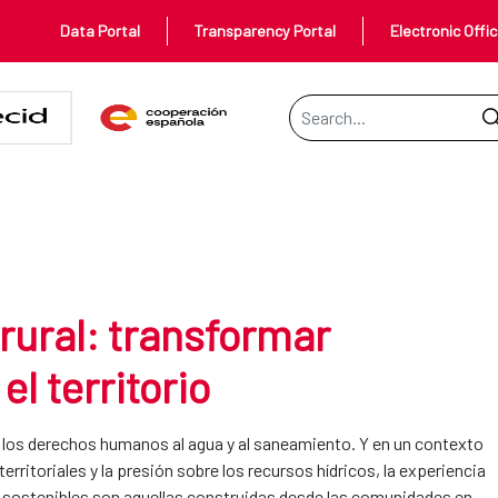
Data Portal
Transparency Portal
Electronic Offi
Search Bar
formar comunidades desde el ter
rural: transformar
 territorio
en los derechos humanos al agua y al saneamiento. Y en un contexto
rritoriales y la presión sobre los recursos hídricos, la experiencia
 sostenibles son aquellas construidas desde las comunidades en