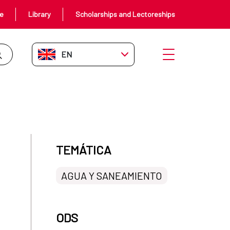
ce
Library
Scholarships and Lectoreships
EN-GB
Open menu
ritorio
TEMÁTICA
AGUA Y SANEAMIENTO
ODS