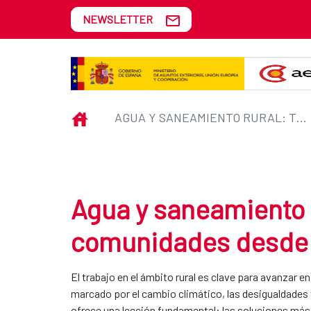
Skip to Main Content
NEWSLETTER
Agua y saneamiento rural: trans
INICIO
AGUA Y SANEAMIENTO RURAL: TRANSFORMAR COMUNIDADES DESDE EL TERRITORIO
Agua y saneamiento 
comunidades desde el
El trabajo en el ámbito rural es clave para avanzar 
marcado por el cambio climático, las desigualdades te
ofrece una lección fundamental: las soluciones más