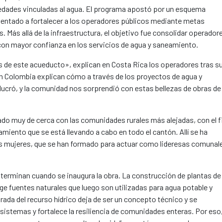
rmedades vinculadas al agua. El programa apostó por un esquema
ientado a fortalecer a los operadores públicos mediante metas
. Más allá de la infraestructura, el objetivo fue consolidar operador
on mayor confianza en los servicios de agua y saneamiento.
 de este acueducto», explican en Costa Rica los operadores tras s
en Colombia explican cómo a través de los proyectos de agua y
cró, y la comunidad nos sorprendió con estas bellezas de obras de
ado muy de cerca con las comunidades rurales más alejadas, con el f
miento que se está llevando a cabo en todo el cantón. Allí se ha
as mujeres, que se han formado para actuar como lideresas comunal
terminan cuando se inaugura la obra. La construcción de plantas de
ge fuentes naturales que luego son utilizadas para agua potable y
rada del recurso hídrico deja de ser un concepto técnico y se
sistemas y fortalece la resiliencia de comunidades enteras. Por eso