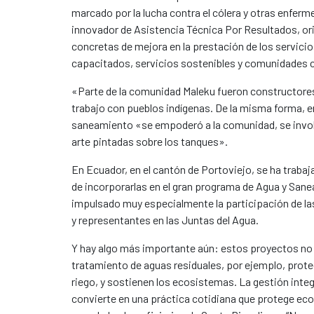
marcado por la lucha contra el cólera y otras enfe
innovador de Asistencia Técnica Por Resultados, or
concretas de mejora en la prestación de los servicios
capacitados, servicios sostenibles y comunidades c
«Parte de la comunidad Maleku fueron constructores
trabajo con pueblos indígenas. De la misma forma, 
saneamiento «se empoderó a la comunidad, se involu
arte pintadas sobre los tanques».
En Ecuador, en el cantón de Portoviejo, se ha trabaj
de incorporarlas en el gran programa de Agua y Sanea
impulsado muy especialmente la participación de l
y representantes en las Juntas del Agua.
Y hay algo más importante aún: estos proyectos no 
tratamiento de aguas residuales, por ejemplo, prote
riego, y sostienen los ecosistemas. La gestión integ
convierte en una práctica cotidiana que protege eco