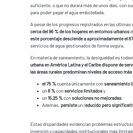
suficiente, o que no durará más de unos días, con s
para poder pagar el agua embotellada.
A pesar de los progresos registrados en las últimas 
cerca del 96 % de los hogares en entornos urbanos
d
este porcentaje desciende a aproximadamente el 8
servicios de agua gestionados de forma segura.
En materia de saneamiento, la desigualdad es toda
urbana en América Latina y el Caribe dispone de se
las áreas rurales predominan niveles de acceso más
el 75 %
cuenta únicamente con
saneamiento 
un
6 %
con
servicios limitados
y
un
15,25 %
con
soluciones no mejoradas
.
Además,
persiste
un r
educido pero significativ
Estas disparidades evidencian problemas estructura
inversión y capacidades institucionales más limitada