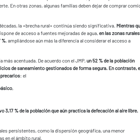
uerte. En otras zonas, algunas familias deben dejar de comprar comi
décadas, la «brecha rural» continúa siendo significativa.
Mientras q
ispone de acceso a fuentes mejoradas de agua,
en las zonas rurales
7 %
, ampliándose aún más la diferencia al considerar el acceso a
vía más acentuada. De acuerdo con el JMP,
un 52 % de la población
rvicios de saneamiento gestionados de forma segura. En contraste, 
 precarios
: el
básico
,
o 3,17 % de la población que aún practica la defecación al aire libre.
les persistentes, como la dispersión geográfica, una menor
s en el ámbito rural.