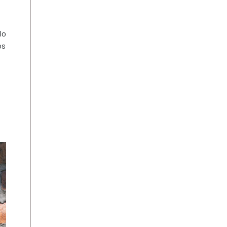
lo
os