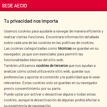
SEDE AECID
Av. Reyes Católicos 4 - 28040 Madrid
Tu privacidad nos importa
Tel. +34 900 20 30 54​​​​​​​
centro.informacion@aecid.es
Usamos cookies para ayudarle a navegar de manera eficiente y
realizar ciertas funciones. Encontrará información detallada
sobre cada una de las cookies en las políticas de cookies.
AECID
WHERE DO WE COOPERATE?
Las cookies categorizadas como
técnicas
se guardan en su
SPANISH HUMANITARIAN
PRESS ROOM
navegador, ya que son esenciales para permitir las
ACTION
funcionalidades básicas del sitio web.
También utilizamos
cookies de terceros
que nos ayudan a
CULTURE AND SCIENCE
LIBRARY
analizar cómo usted utiliza este sitio web, guardar sus
preferencias y aportar el contenido y la publicidad que le sean
relevantes. Estas cookies solo se guardan en su navegador
previo consentimiento por su parte.
Puede optar por activar o desactivar alguna o todas estas
OUR SOCIAL MEDIA
cookies, aunque la desactivación de algunas podría afectar a
su experiencia de navegación.