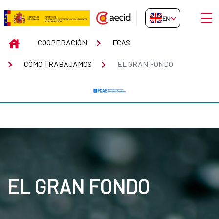
Skip to Main Content
Open
EN-GB
El Gran Fondo
INICIO
COOPERACIÓN
FCAS
CÓMO TRABAJAMOS
EL GRAN FONDO
EL GRAN FONDO