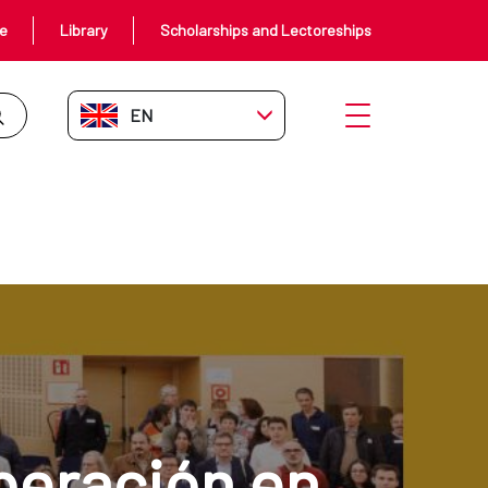
ce
Library
Scholarships and Lectoreships
EN-GB
Open menu
peración en