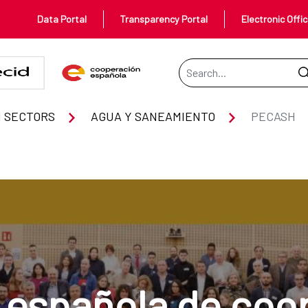
Data Portal
Transparency Portal
Electronic Offi
Search Bar
 SECTORS
AGUA Y SANEAMIENTO
PECASH
 española de coo