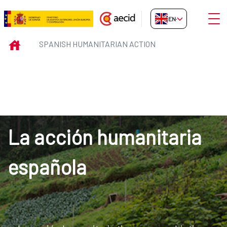
Skip to Main Content
Open
EN-GB
SPANISH HUMANITARIAN ACTIO
INICIO
SPANISH HUMANITARIAN ACTION
La acción humanitaria
española