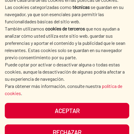
AECID
WHERE DO WE COOPERATE?
Las cookies categorizadas como
técnicas
se guardan en su
SPANISH HUMANITARIAN
PRESS ROOM
navegador, ya que son esenciales para permitir las
ACTION
funcionalidades básicas del sitio web.
CULTURE AND SCIENCE
LIBRARY
También utilizamos
cookies de terceros
que nos ayudan a
analizar cómo usted utiliza este sitio web, guardar sus
preferencias y aportar el contenido y la publicidad que le sean
relevantes. Estas cookies solo se guardan en su navegador
previo consentimiento por su parte.
Puede optar por activar o desactivar alguna o todas estas
OUR SOCIAL MEDIA
cookies, aunque la desactivación de algunas podría afectar a
su experiencia de navegación.
Para obtener más información, consulte nuestra
política de
cookies
.
ACEPTAR
TERMS OF USE
DATA PROTECTION
COOKIE POLICY
BROWSING GUIDE
RECHAZAR
ACCESSIBILITY
SITEMAP