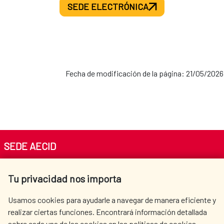
SEDE ELECTRÓNICA
Fecha de modificación de la página: 21/05/2026
SEDE AECID
Av. Reyes Católicos 4 - 28040 Madrid
Tu privacidad nos importa
Tel. +34 900 20 30 54​​​​​​​
centro.informacion@aecid.es
Usamos cookies para ayudarle a navegar de manera eficiente y
realizar ciertas funciones. Encontrará información detallada
sobre cada una de las cookies en las políticas de cookies.