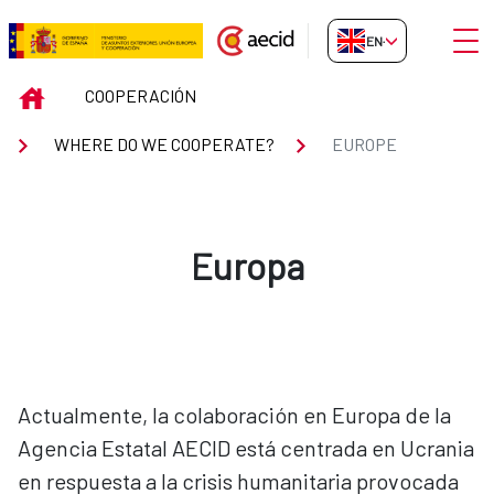
Skip to Main Content
Open
EN-GB
EUROPE
INICIO
COOPERACIÓN
WHERE DO WE COOPERATE?
EUROPE
Europa
Actualmente, la colaboración en Europa de la
Agencia Estatal AECID está centrada en Ucrania
en respuesta a la crisis humanitaria provocada