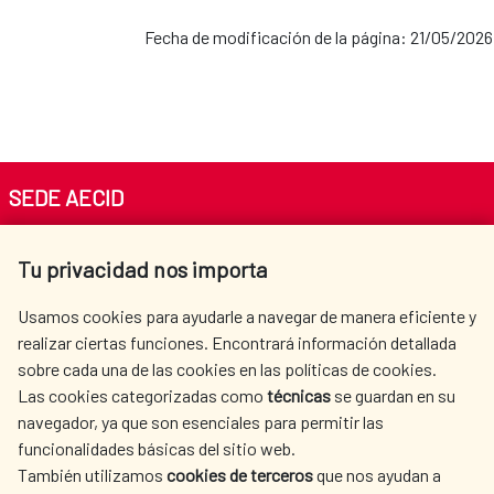
Fecha de modificación de la página: 21/05/2026
SEDE AECID
Av. Reyes Católicos 4 - 28040 Madrid
Tu privacidad nos importa
Tel. +34 900 20 30 54​​​​​​​
centro.informacion@aecid.es
Usamos cookies para ayudarle a navegar de manera eficiente y
realizar ciertas funciones. Encontrará información detallada
sobre cada una de las cookies en las políticas de cookies.
AECID
WHERE DO WE COOPERATE?
Las cookies categorizadas como
técnicas
se guardan en su
SPANISH HUMANITARIAN
PRESS ROOM
navegador, ya que son esenciales para permitir las
ACTION
funcionalidades básicas del sitio web.
CULTURE AND SCIENCE
LIBRARY
También utilizamos
cookies de terceros
que nos ayudan a