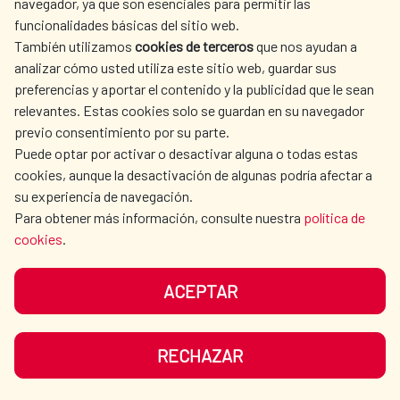
navegador, ya que son esenciales para permitir las
Alianza para el Desarrollo Sostenible entre
ACTION
funcionalidades básicas del sitio web.
España y Egipto 2025-2030
CULTURE AND SCIENCE
LIBRARY
También utilizamos
cookies de terceros
que nos ayudan a
Alianza para el Desarrollo Sostenible España-
analizar cómo usted utiliza este sitio web, guardar sus
Egipto 2025-2030 (Árabe)
preferencias y aportar el contenido y la publicidad que le sean
Sustainable Development Alliance between
relevantes. Estas cookies solo se guardan en su navegador
Spain - Egypt 2025-2030
previo consentimiento por su parte.
Puede optar por activar o desactivar alguna o todas estas
Alianza para el Desarrollo Sostenible España-
OUR SOCIAL MEDIA
cookies, aunque la desactivación de algunas podría afectar a
Panamá 2026–2030
su experiencia de navegación.
Alianza para el Desarrollo de España y
Para obtener más información, consulte nuestra
política de
Uruguay 2025-2030
cookies
.
ACEPTAR
TERMS OF USE
DATA PROTECTION
COOKIE POLICY
BROWSING GUIDE
RECHAZAR
ACCESSIBILITY
SITEMAP