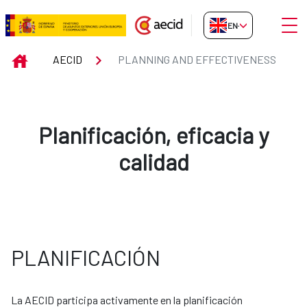
Skip to Main Content
Open
EN-GB
Planning and Effectiveness
INICIO
AECID
PLANNING AND EFFECTIVENESS
Planificación, eficacia y
calidad
PLANIFICACIÓN
La AECID participa activamente en la planificación 