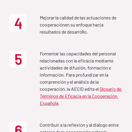
Plan de acción 2025
2027) (FR)
4
Mejorar la calidad de las actuaciones de 
Aprobado por el Consejo Rector de la Agencia, el 16 
MAP Etiopía-España
cooperaciónen su enfoque hacia 
de junio de 2025 y publicado en junio de 2025 
(nueva 
resultados de desarrollo.
publicación en agosto 2025 con corrección de 
2022-2027
erratas)
.
5
Fomentar las capacidades del personal 
Informe Seguimiento Plan
relacionadas con la eficacia mediante 
Country Partnership 
Acción 2025
actividades de difusión, formación e 
Framework Ethiopia-Spain 
información. Para profundizar en la 
2022-2027
comprensión y el análisis de la 
Plan de acción 2026
cooperación, la AECID edita el 
Glosario de 
Términos de Eficacia en la Cooperación 
MAP Bolivia-España
Española
.
Aprobado por el Consejo Rector de la Agencia, el 30 
de junio de 2026 y publicado en junio de 2026
2022-2025
6
Contribuir a la reflexión y al diálogo entre 
actores de la cooperación sobre la 