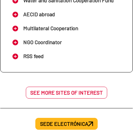
Water and Sanitation Cooperation Fund
MAP Níger-España
AECID abroad
Multilateral Cooperation
2023-2027
NGO Coordinator
Cadre Association Pays de 
RSS feed
Niger - Espagne 2023 – 2027
MAP El Salvador-España
SEE MORE SITES OF INTEREST
2023-2026
MAP Guatemala-España
SEDE ELECTRÓNICA