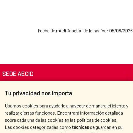
2021-2024
MAP Palestina-España
Fecha de modificación de la página: 05/08/2026
2020-2024
MAP Cuba-España
SEDE AECID
Av. Reyes Católicos 4 - 28040 Madrid
2019-2022
Tu privacidad nos importa
Tel. +34 900 20 30 54​​​​​​​
centro.informacion@aecid.es
Usamos cookies para ayudarle a navegar de manera eficiente y
realizar ciertas funciones. Encontrará información detallada
En la actualidad, se encuentran vigentes las
sobre cada una de las cookies en las políticas de cookies.
AECID
WHERE DO WE COOPERATE?
siguientes
Alianzas para el Desarrollo Sostenible:
Las cookies categorizadas como
técnicas
se guardan en su
SPANISH HUMANITARIAN
PRESS ROOM