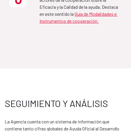
Eficacia y la Calidad de la ayuda. Destaca 
MAP Mozambique-España
en este sentido la 
Guía de Modalidades e 
Instrumentos de cooperación.
2021-2024
MAP Jordania-España
2020-2024
Marco de Asociación para el 
Desarrollo sostenible de 
SEGUIMIENTO Y ANÁLISIS
España-Colombia 
2025-2029
La Agencia cuenta con un sistema de información que 
contiene tanto cifras globales de Ayuda Oficial al Desarrollo 