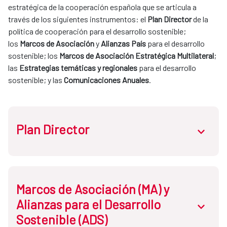
estratégica de la cooperación española que se articula a 
través de los siguientes instrumentos: el 
Plan Director
 de la 
política de cooperación para el desarrollo sostenible; 
los 
Marcos de Asociación 
y 
Alianzas País
 para el desarrollo 
sostenible; los 
Marcos de Asociación Estratégica Multilateral
; 
las 
Estrategias temáticas y regionales
 para el desarrollo 
sostenible; y las 
Comunicaciones Anuales
.
Plan Director
abrir.des
Atendiendo a la 
Ley de Cooperación
, el Plan Director es el 
Marcos de Asociación (MA) y
documento que establece la política de cooperación para 
Alianzas para el Desarrollo
abrir.des
el desarrollo sostenible y la solidaridad global
, a través del 
Sostenible (ADS)
sistema español de cooperación para el desarrollo 