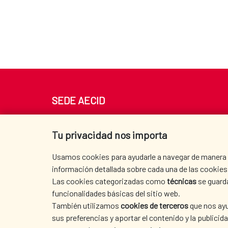
SEDE AECID
Av. Reyes Católicos 4 - 28040 Madrid
Tel. +34 900 20 30 54​​​​​​​
Tu privacidad nos importa
centro.informacion@aecid.es
Usamos cookies para ayudarle a navegar de manera ef
información detallada sobre cada una de las cookies 
Las cookies categorizadas como
técnicas
se guard
funcionalidades básicas del sitio web.
También utilizamos
cookies de terceros
que nos ayu
sus preferencias y aportar el contenido y la publici