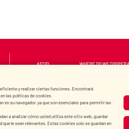
AECID
WHERE DO WE COOPER
PRESS ROOM
CULTURE AND SCIEN
iciente y realizar ciertas funciones. Encontrará
en las políticas de cookies.
an en su navegador, ya que son esenciales para permitir las
O
dan a analizar cómo usted utiliza este sitio web, guardar
dad que le sean relevantes. Estas cookies solo se guardan en