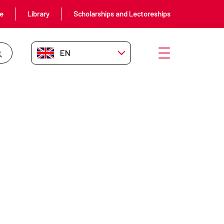
ce
Library
Scholarships and Lectoreships
EN-GB
Open menu