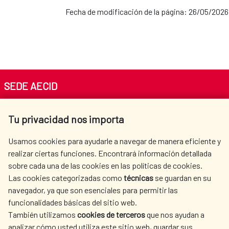
Fecha de modificación de la página: 26/05/2026
SEDE AECID
Av. Reyes Católicos 4 - 28040 Madrid
Tu privacidad nos importa
Tel. +34 900 20 30 54​​​​​​​
centro.informacion@aecid.es
Usamos cookies para ayudarle a navegar de manera eficiente y
realizar ciertas funciones. Encontrará información detallada
sobre cada una de las cookies en las políticas de cookies.
AECID
WHERE DO WE COOPERATE?
Las cookies categorizadas como
técnicas
se guardan en su
SPANISH HUMANITARIAN
PRESS ROOM
navegador, ya que son esenciales para permitir las
ACTION
funcionalidades básicas del sitio web.
CULTURE AND SCIENCE
LIBRARY
También utilizamos
cookies de terceros
que nos ayudan a
analizar cómo usted utiliza este sitio web, guardar sus