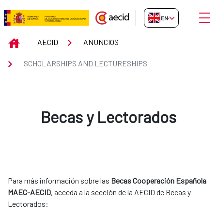
Skip to Main Content
Open
EN-GB
Scholarships and Lectureships
INICIO
AECID
ANUNCIOS
SCHOLARSHIPS AND LECTURESHIPS
Becas y Lectorados
Para más información sobre las
Becas Cooperación Española
MAEC-AECID
, acceda a la sección de la AECID de Becas y
Lectorados: