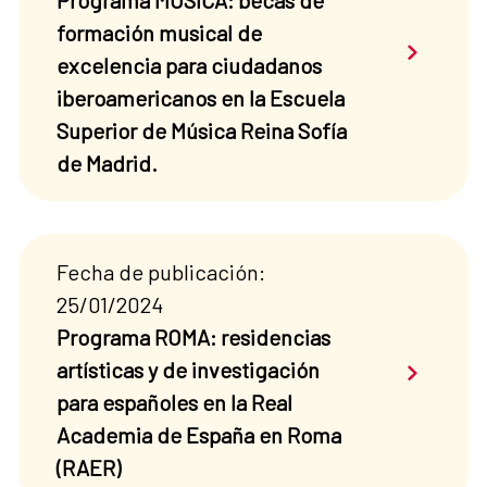
Programa MUSICA: becas de
formación musical de
Saber má
excelencia para ciudadanos
iberoamericanos en la Escuela
Superior de Música Reina Sofía
de Madrid.
Fecha de publicación:
25/01/2024
Programa ROMA: residencias
Saber má
artísticas y de investigación
para españoles en la Real
Academia de España en Roma
(RAER)