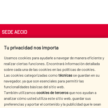
SEDE AECID
Av. Reyes Católicos 4 - 28040 Madrid
Tu privacidad nos importa
Tel. +34 900 20 30 54​​​​​​​
centro.informacion@aecid.es
Usamos cookies para ayudarle a navegar de manera eficiente y
realizar ciertas funciones. Encontrará información detallada
sobre cada una de las cookies en las políticas de cookies.
AECID
WHERE DO WE COOPERATE?
Las cookies categorizadas como
técnicas
se guardan en su
SPANISH HUMANITARIAN
PRESS ROOM
navegador, ya que son esenciales para permitir las
ACTION
funcionalidades básicas del sitio web.
CULTURE AND SCIENCE
LIBRARY
También utilizamos
cookies de terceros
que nos ayudan a
analizar cómo usted utiliza este sitio web, guardar sus
preferencias y aportar el contenido y la publicidad que le sean