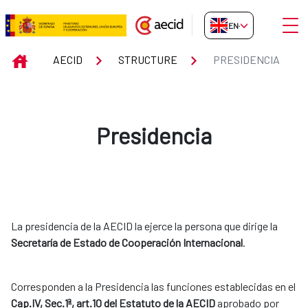
Skip to Main Content
Open
EN-GB
Presidencia
INICIO
AECID
STRUCTURE
PRESIDENCIA
Presidencia
La presidencia de la AECID la ejerce la persona que dirige la
Secretaría de Estado de Cooperación Internacional
.
Corresponden a la Presidencia las funciones establecidas en el
Cap.IV, Sec.1ª, art.10 del Estatuto de la AECID
aprobado por