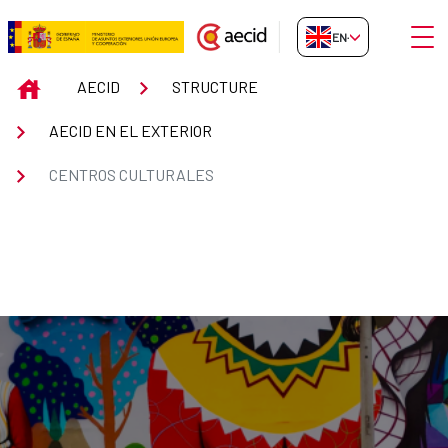
Skip to Main Content
Open
EN-GB
Centros Culturales
INICIO
AECID
STRUCTURE
AECID EN EL EXTERIOR
CENTROS CULTURALES