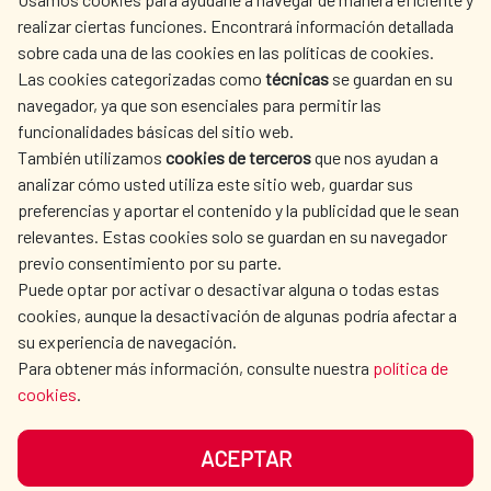
Bolivia
realizar ciertas funciones. Encontrará información detallada
sobre cada una de las cookies en las políticas de cookies.
AECID
WHERE DO WE COOPERATE?
Las cookies categorizadas como
técnicas
se guardan en su
Centro Cultural de España en Buenos
SPANISH HUMANITARIAN
PRESS ROOM
navegador, ya que son esenciales para permitir las
ACTION
Aires: Argentina
funcionalidades básicas del sitio web.
CULTURE AND SCIENCE
LIBRARY
También utilizamos
cookies de terceros
que nos ayudan a
analizar cómo usted utiliza este sitio web, guardar sus
Centro Cultural de España en Lima: Perú
preferencias y aportar el contenido y la publicidad que le sean
relevantes. Estas cookies solo se guardan en su navegador
previo consentimiento por su parte.
Puede optar por activar o desactivar alguna o todas estas
OUR SOCIAL MEDIA
cookies, aunque la desactivación de algunas podría afectar a
su experiencia de navegación.
Para obtener más información, consulte nuestra
política de
cookies
.
ACEPTAR
TERMS OF USE
DATA PROTECTION