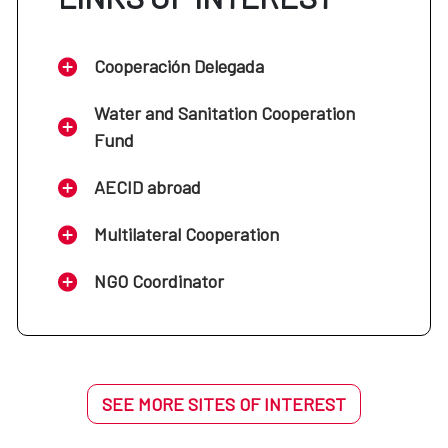
Centro Cultural de España en Casa del
Soladado: Panamá
Cooperación Delegada
Centro Cultural de España en México:
Water and Sanitation Cooperation
México
Fund
AECID abroad
Centro Cultural de España en San
Salvador: El Salvador
Multilateral Cooperation
NGO Coordinator
Centro Cultural de España en Santo
Domingo: República Dominicana
Centro Cultural de España en Asunción:
SEE MORE SITES OF INTEREST
Paraguay