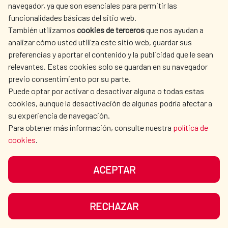
SPANISH HUMANITARIAN
PRESS ROOM
navegador, ya que son esenciales para permitir las
ACTION
funcionalidades básicas del sitio web.
CULTURE AND SCIENCE
LIBRARY
También utilizamos
cookies de terceros
que nos ayudan a
analizar cómo usted utiliza este sitio web, guardar sus
preferencias y aportar el contenido y la publicidad que le sean
relevantes. Estas cookies solo se guardan en su navegador
previo consentimiento por su parte.
Puede optar por activar o desactivar alguna o todas estas
OUR SOCIAL MEDIA
cookies, aunque la desactivación de algunas podría afectar a
su experiencia de navegación.
Para obtener más información, consulte nuestra
política de
cookies
.
ACEPTAR
TERMS OF USE
DATA PROTECTION
COOKIE POLICY
BROWSING GUIDE
RECHAZAR
ACCESSIBILITY
SITEMAP