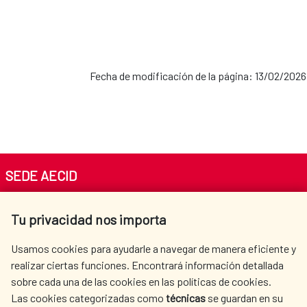
Fecha de modificación de la página: 13/02/2026
SEDE AECID
Av. Reyes Católicos 4 - 28040 Madrid
Tu privacidad nos importa
Tel. +34 900 20 30 54​​​​​​​
centro.informacion@aecid.es
Usamos cookies para ayudarle a navegar de manera eficiente y
realizar ciertas funciones. Encontrará información detallada
sobre cada una de las cookies en las políticas de cookies.
AECID
WHERE DO WE COOPERATE?
Las cookies categorizadas como
técnicas
se guardan en su