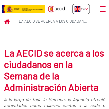
Skip to Main Content
Open
EN-GB
La AECID se acerca a los ciudad
INICIO
LA AECID SE ACERCA A LOS CIUDADANOS EN LA SEMANA DE LA ADMINISTRACIÓN ABIERTA
La AECID se acerca a los
ciudadanos en la
Semana de la
Administración Abierta
A lo largo de toda la Semana, la Agencia ofreció
actividades como talleres, visitas a la sede o