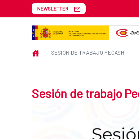
Skip to Main Content
NEWSLETTER
Sesión de trabajo Pecash
INICIO
SESIÓN DE TRABAJO PECASH
Sesión de trabajo P