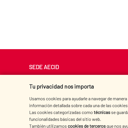
SEDE AECID
Av. Reyes Católicos 4 - 28040 Madrid
Tel. +34 900 20 30 54​​​​​​​
Tu privacidad nos importa
centro.informacion@aecid.es
Usamos cookies para ayudarle a navegar de manera ef
información detallada sobre cada una de las cookies 
Las cookies categorizadas como
técnicas
se guard
funcionalidades básicas del sitio web.
También utilizamos
cookies de terceros
que nos ayu