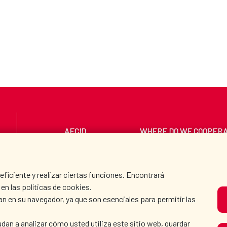
AECID
WHERE DO WE COOPER
PRESS ROOM
CULTURE AND SCIEN
iciente y realizar ciertas funciones. Encontrará
en las políticas de cookies.
an en su navegador, ya que son esenciales para permitir las
O
dan a analizar cómo usted utiliza este sitio web, guardar