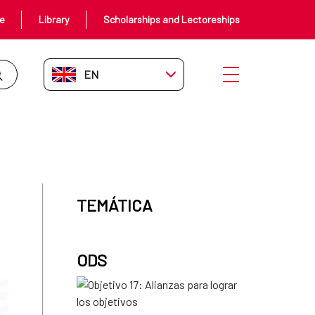
ce
Library
Scholarships and Lectoreships
EN-GB
Open menu
TEMÁTICA
ODS