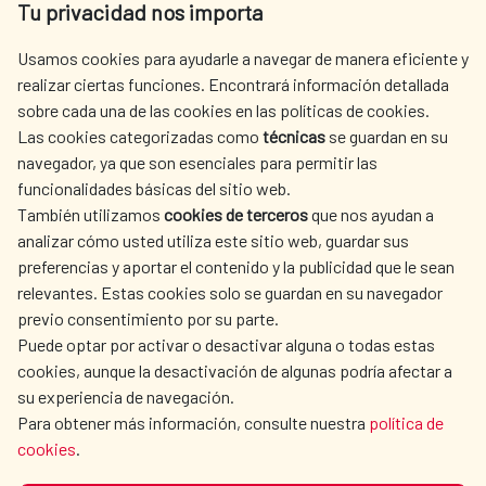
Tu privacidad nos importa
Tel. +34 900 20 30 54​​​​​​​
centro.informacion@aecid.es
Usamos cookies para ayudarle a navegar de manera eficiente y
realizar ciertas funciones. Encontrará información detallada
sobre cada una de las cookies en las políticas de cookies.
AECID
WHERE DO WE COOPERATE?
Las cookies categorizadas como
técnicas
se guardan en su
SPANISH HUMANITARIAN
PRESS ROOM
navegador, ya que son esenciales para permitir las
ACTION
funcionalidades básicas del sitio web.
CULTURE AND SCIENCE
LIBRARY
También utilizamos
cookies de terceros
que nos ayudan a
analizar cómo usted utiliza este sitio web, guardar sus
preferencias y aportar el contenido y la publicidad que le sean
relevantes. Estas cookies solo se guardan en su navegador
previo consentimiento por su parte.
Puede optar por activar o desactivar alguna o todas estas
OUR SOCIAL MEDIA
cookies, aunque la desactivación de algunas podría afectar a
su experiencia de navegación.
Para obtener más información, consulte nuestra
política de
cookies
.