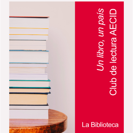
cultura árabe, hispanoárabe, islámica,
muestra pone en valor, además, una de las
andalusí y obras traducidas del árabe. Esta
características más singulares de la
actividad, que se celebra como cada año en
Biblioteca AECID: la riqueza de sus
la Semana del Libro, se enmarca en la línea
procedencias y la importancia de las
de colaboración y apoyo que mantiene la
bibliotecas personales y donaciones que,
Biblioteca con investigadores, arabistas,
con el tiempo, han contribuido a formar sus
instituciones y usuarios, para fortalecer una
colecciones. Porque los libros dejan huella
colección de referencia en el ámbito de los
en quienes los leen, pero los lectores
estudios árabes e islámicos. Las donaciones
también dejan huella en los libros.
constituyen una vía esencial de crecimiento
📍 Información práctica Lugar: Vestíbulo de
de los fondos de la Biblioteca y permiten
la Sede AECID (Avda. de los Reyes Católicos,
incorporar publicaciones especializadas,
4, Madrid). Horario: Lunes a viernes, de 9:00
ediciones locales y materiales de valor
a 19:00 h. Cerrado sábados, domingos y
académico y patrimonial. Durante la
festivos. Acceso libre y gratuito.
jornada, las personas participantes podrán