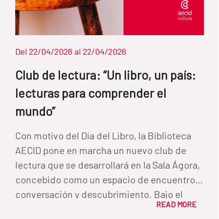
presentar brevemente los libros donados y
compartir el interés de las obras
incorporadas a la colección. La edición de
este año, dedicada al IX centenario de
Del 22/04/2026 al 22/04/2026
Averroes en el marco del Año de al-Ándalus
Club de lectura: “Un libro, un país:
2026, incluirá además la lectura de
lecturas para comprender el
fragmentos de obras y pensamientos
conservados en los fondos de la Biblioteca.
mundo”
El acto contará también con la actuación
Con motivo del Día del Libro, la Biblioteca
musical de Houssam. 📍 Información
AECID pone en marcha un nuevo club de
práctica Lugar: Sala de lectura de la
lectura que se desarrollará en la Sala Ágora,
Biblioteca AECID (Avda. de los Reyes
concebido como un espacio de encuentro,
Católicos, 4, Madrid). Fecha: 21 de abril a las
conversación y descubrimiento. Bajo el
19:00 h. Entrada libre y gratuita, previa
READ MORE
enfoque “Un libro, un país”, el club propone
reserva en el correo biblioteca@aecid.es.