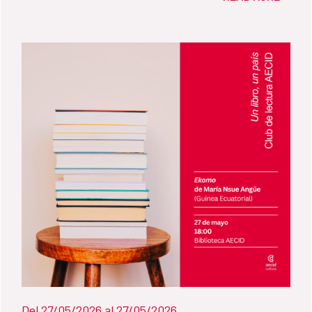
tendrá lugar el conversatorio “Libros del
inscrito, se ruega confirmar la asistencia
Baobab: leer África desde sus propias
para facilitar la organización. 📍
voces”, un espacio de reflexión sobre la
Información práctica • Lugar: Biblioteca
importancia de acercar al público
AECID (Avda. de los Reyes Católicos, 4,
hispanohablante las obras de escritores y
Madrid). • Fecha: miércoles 24 de junio a
escritoras africanas contemporáneas. La
las 18:00 h. • Actividad gratuita.
conversación contará con la participación
de Chema Caballero, cooperante, escritor y
activista, y uno de los directores de la
colección Libros del Baobab de la editorial
Libros de las Malas Compañías,
especializada en literatura africana en
español. Con esta iniciativa se propone
ampliar las miradas sobre el continente
mediante relatos diversos, complejos y
Del 27/05/2026 al 27/05/2026