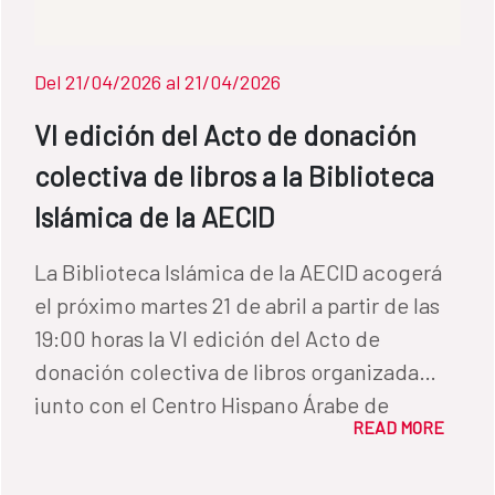
sellos; • anotaciones y rastros de lectura;
• libros que viajaron entre bibliotecas e
Del 21/04/2026 al 21/04/2026
instituciones; • marcas de bibliotecas
personales incorporadas a la colección de la
VI edición del Acto de donación
AECID; • y ejemplos de conservación y
colectiva de libros a la Biblioteca
restauración que muestran cómo también el
Islámica de la AECID
tiempo deja su marca en los ejemplares.
Entre las piezas expuestas pueden
La Biblioteca Islámica de la AECID acogerá
encontrarse dedicatorias a figuras como
el próximo martes 21 de abril a partir de las
Gabriela Mistral o Gerardo Diego; ex libris de
19:00 horas la VI edición del Acto de
investigadores y bibliófilos; ejemplares
donación colectiva de libros organizada
procedentes de bibliotecas personales
junto con el Centro Hispano Árabe de
donadas a la AECID; y libros que conservan
READ MORE
Cultura (CIHAR), una iniciativa orientada a
señales de sus viajes (recortes, postales...)
enriquecer sus fondos especializados sobre
entre distintos países e instituciones. La