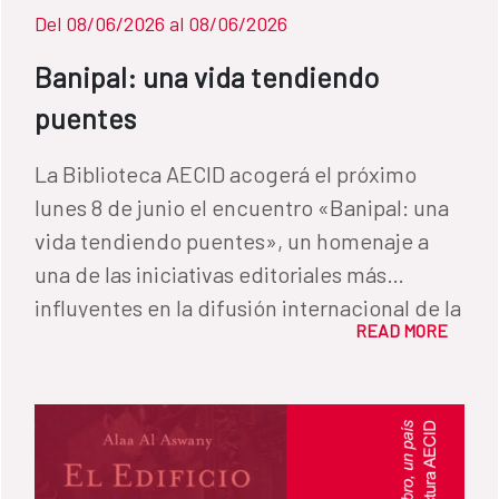
Del 08/06/2026 al 08/06/2026
Banipal: una vida tendiendo
puentes
La Biblioteca AECID acogerá el próximo
lunes 8 de junio el encuentro «Banipal: una
vida tendiendo puentes», un homenaje a
una de las iniciativas editoriales más
influyentes en la difusión internacional de la
READ MORE
literatura árabe contemporánea. Desde su
creación en Londres en 1998, Banipal ha
desempeñado un papel fundamental en la
circulación de las letras árabes más allá de
sus fronteras lingüísticas, acercando a