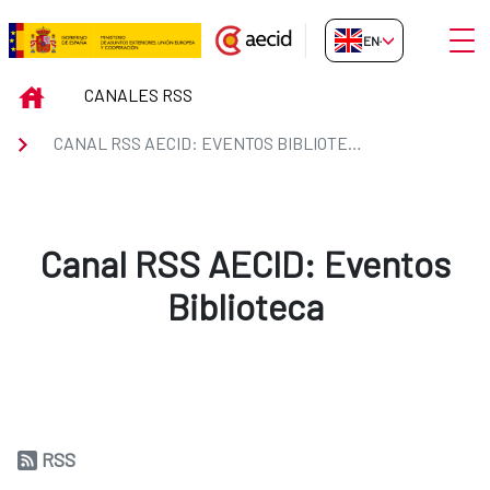
Skip to Main Content
Open
EN-GB
Canal RSS AECID: Eventos Bibli
INICIO
CANALES RSS
CANAL RSS AECID: EVENTOS BIBLIOTECA
Canal RSS AECID: Eventos
Biblioteca
RSS