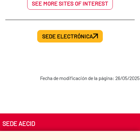
SEE MORE SITES OF INTEREST
y la sostenibilidad ambiental. La Sala Ágora
nace así como un nuevo foro público de la
Biblioteca AECID destinado al intercambio
SEDE ELECTRÓNICA
cultural y la construcción colectiva del
conocimiento. 📍 Información práctica
Lugar: Sala Ágora de la Biblioteca AECID
(Avda. de los Reyes Católicos, 4, Madrid).
Fechas: Inauguración el día 4 de febrero a
Fecha de modificación de la página: 26/05/2025
las 17:00, y exposición abierta al público
desde el 5 de febrero al 10 de abril de 2026.
Horario de la exposición: Lunes a viernes, de
9:00 a 19:00 h (Último pase 18:30 h). Cerrado
sábados, domingos y festivos. Entrada a la
SEDE AECID
exposición: Libre y gratuita.
Av. Reyes Católicos 4 - 28040 Madrid