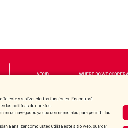
AECID
WHERE DO WE COOPER
PRESS ROOM
CULTURE AND SCIEN
iciente y realizar ciertas funciones. Encontrará
en las políticas de cookies.
an en su navegador, ya que son esenciales para permitir las
O
dan a analizar cómo usted utiliza este sitio web, guardar