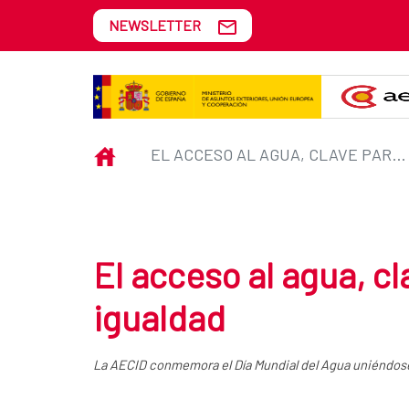
Skip to Main Content
NEWSLETTER
El acceso al agua, clave para av
INICIO
EL ACCESO AL AGUA, CLAVE PARA AVANZAR EN IGUALDAD
El acceso al agua, c
igualdad
La AECID conmemora el Día Mundial del Agua uniéndose 