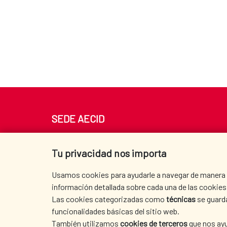
SEDE AECID
Av. Reyes Católicos 4 - 28040 Madrid
Tel. +34 900 20 30 54​​​​​​​
Tu privacidad nos importa
centro.informacion@aecid.es
Usamos cookies para ayudarle a navegar de manera ef
información detallada sobre cada una de las cookies 
Las cookies categorizadas como
técnicas
se guard
funcionalidades básicas del sitio web.
También utilizamos
cookies de terceros
que nos ayu