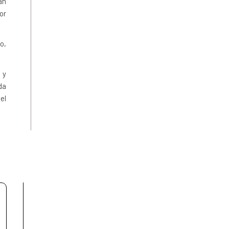
an
or
o,
 y
da
el