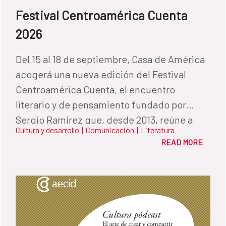
Festival Centroamérica Cuenta
2026
Del 15 al 18 de septiembre, Casa de América
acogerá una nueva edición del Festival
Centroamérica Cuenta, el encuentro
literario y de pensamiento fundado por
Sergio Ramírez que, desde 2013, reúne a
Cultura y desarrollo
|
Comunicación
|
Literatura
algunas de las voces más relevantes de la
READ MORE
literatura, el periodismo, las artes y el
pensamiento iberoamericano. A lo largo de
cuatro jornadas, el festival volverá a
convertir Madrid en un espacio de diálogo
en torno a los grandes desafíos culturales,
sociales y políticos de la región y del