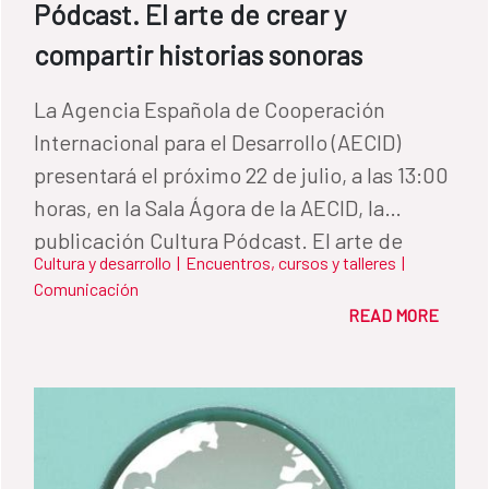
Pódcast. El arte de crear y
compartir historias sonoras
La Agencia Española de Cooperación
Internacional para el Desarrollo (AECID)
presentará el próximo 22 de julio, a las 13:00
horas, en la Sala Ágora de la AECID, la
publicación Cultura Pódcast. El arte de
Cultura y desarrollo
|
Encuentros, cursos y talleres
|
crear y compartir historias sonoras, séptimo
Comunicación
volumen de la colección de manuales del
READ MORE
Programa ACERCA. La presentación tendrá
un formato singular: la grabación en directo
de un episodio especial de pódcast con
público, concebido para trasladar al propio
evento el espíritu de la publicación. El