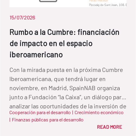
deudas y urgencias, aunque siempre desde
un tono respetuoso, afectivo y leal hacia la
15/07/2026
institución. Esta carta ilumina la intensidad
Rumbo a la Cumbre: financiación
con la que Lugrís asumió la ejecución de
aquella gran obra destinada al vestíbulo del
de impacto en el espacio
ICH: un políptico de trece tablas al óleo, con
iberoamericano
marcos decorados con medusas,
hipocampos, conchas, orejas de mar, perlas
Con la mirada puesta en la próxima Cumbre
y otros motivos marinos, que acabaría
Iberoamericana, que tendrá lugar en
convirtiéndose en la pieza fundacional de la
noviembre, en Madrid, SpainNAB organiza
colección y la primera que realizó en la
junto a Fundación “la Caixa”, un diálogo para
capital. Sirva como ejemplo esta tabla
analizar las oportunidades de la inversión de
Cooperación para el desarrollo
|
Crecimiento económico
escogida del políptico, ya que, por falta de
impacto en las relaciones iberoamericanas y
|
Finanzas públicas para el desarrollo
espacio, no podemos exponerlo completo.
el rol del blended finance en la práctica.
READ MORE
Galaxia es una de las piezas más bellas del
Este evento reunirá a los líderes del