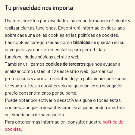
Av. Reyes Católicos 4 - 28040 Madrid
Tu privacidad nos importa
Tel. +34 900 20 30 54​​​​​​​
centro.informacion@aecid.es
Usamos cookies para ayudarle a navegar de manera eficiente y
realizar ciertas funciones. Encontrará información detallada
sobre cada una de las cookies en las políticas de cookies.
AECID
WHERE DO WE COOPERATE?
Las cookies categorizadas como
técnicas
se guardan en su
SPANISH HUMANITARIAN
PRESS ROOM
navegador, ya que son esenciales para permitir las
ACTION
funcionalidades básicas del sitio web.
CULTURE AND SCIENCE
LIBRARY
También utilizamos
cookies de terceros
que nos ayudan a
analizar cómo usted utiliza este sitio web, guardar sus
preferencias y aportar el contenido y la publicidad que le sean
relevantes. Estas cookies solo se guardan en su navegador
previo consentimiento por su parte.
Puede optar por activar o desactivar alguna o todas estas
OUR SOCIAL MEDIA
cookies, aunque la desactivación de algunas podría afectar a
su experiencia de navegación.
Para obtener más información, consulte nuestra
política de
cookies
.