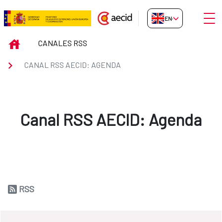
Skip to Main Content
Open
EN-GB
Canal RSS AECID: Agenda
INICIO
CANALES RSS
CANAL RSS AECID: AGENDA
Canal RSS AECID: Agenda
RSS