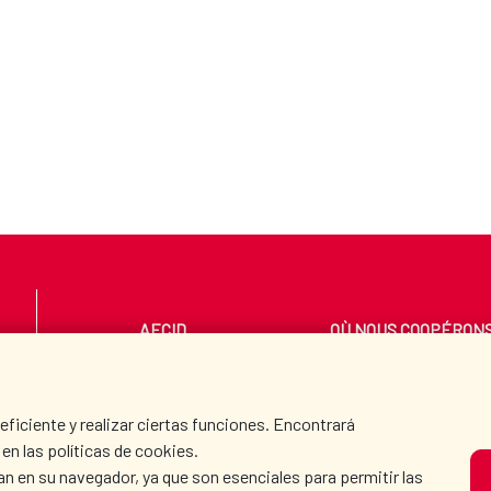
AECID
OÙ NOUS COOPÉRON
SALLE DE PRESSE
CULTURE ET SCIENC
iciente y realizar ciertas funciones. Encontrará
en las políticas de cookies.
an en su navegador, ya que son esenciales para permitir las