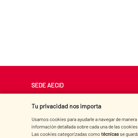
SEDE AECID
Av. Reyes Católicos 4 - 28040 Madrid
Tel. +34 900 20 30 54​​​​​​​
Tu privacidad nos importa
centro.informacion@aecid.es
Usamos cookies para ayudarle a navegar de manera ef
información detallada sobre cada una de las cookies 
Las cookies categorizadas como
técnicas
se guard