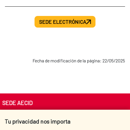
SEDE ELECTRÓNICA
Fecha de modificación de la página: 22/05/2025
SEDE AECID
Av. Reyes Católicos 4 - 28040 Madrid
Tu privacidad nos importa
Tel. +34 900 20 30 54​​​​​​​
centro.informacion@aecid.es