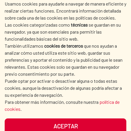
Usamos cookies para ayudarle a navegar de manera eficiente y
realizar ciertas funciones. Encontrará información detallada
sobre cada una de las cookies en las políticas de cookies.
AECID
OÙ NOUS COOPÉRONS
Las cookies categorizadas como
técnicas
se guardan en su
L'ACTION HUMANITAIRE
SALLE DE PRESSE
navegador, ya que son esenciales para permitir las
ESPAGNOLE
funcionalidades básicas del sitio web.
También utilizamos
cookies de terceros
que nos ayudan a
CULTURE ET SCIENCE
BIBLIOTHÈQUE
analizar cómo usted utiliza este sitio web, guardar sus
preferencias y aportar el contenido y la publicidad que le sean
relevantes. Estas cookies solo se guardan en su navegador
previo consentimiento por su parte.
Puede optar por activar o desactivar alguna o todas estas
NOS RÉSEAUX SOCIAUX
cookies, aunque la desactivación de algunas podría afectar a
su experiencia de navegación.
Para obtener más información, consulte nuestra
política de
cookies
.
ACEPTAR
MENTIONS LÉGALES
PROTECTION DES DONNÉES