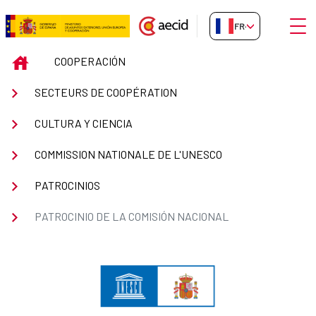
Saut au contenu principal
Ouvri
FR-FR
Patrocinio de la Comisión Nacio
INICIO
COOPERACIÓN
SECTEURS DE COOPÉRATION
CULTURA Y CIENCIA
COMMISSION NATIONALE DE L'UNESCO
PATROCINIOS
PATROCINIO DE LA COMISIÓN NACIONAL