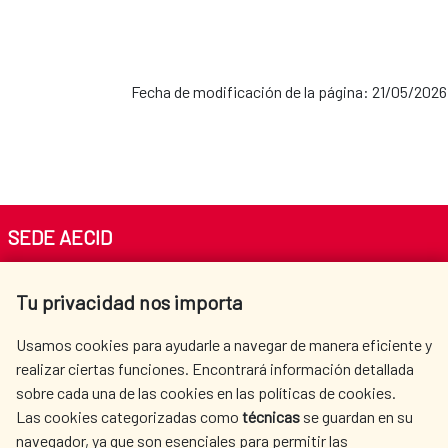
Fecha de modificación de la página: 21/05/2026
SEDE AECID
Av. Reyes Católicos 4 - 28040 Madrid
Tu privacidad nos importa
Tel. +34 900 20 30 54​​​​​​​
centro.informacion@aecid.es
Usamos cookies para ayudarle a navegar de manera eficiente y
realizar ciertas funciones. Encontrará información detallada
sobre cada una de las cookies en las políticas de cookies.
AECID
OÙ NOUS COOPÉRONS
Las cookies categorizadas como
técnicas
se guardan en su
L'ACTION HUMANITAIRE
SALLE DE PRESSE
navegador, ya que son esenciales para permitir las