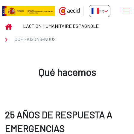
Saut au contenu principal
Ouvri
FR-FR
QUE FAISONS-NOUS
INICIO
L'ACTION HUMANITAIRE ESPAGNOLE
QUE FAISONS-NOUS
Qué hacemos
25 AÑOS DE RESPUESTA A
EMERGENCIAS