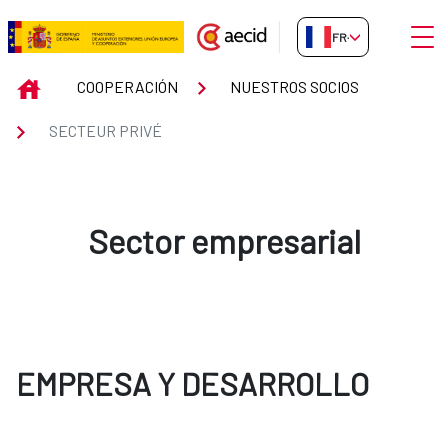
Saut au contenu principal
Ouvri
FR-FR
SECTEUR PRIVÉ
INICIO
COOPERACIÓN
NUESTROS SOCIOS
SECTEUR PRIVÉ
Sector empresarial
EMPRESA Y DESARROLLO