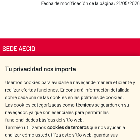
Fecha de modificación de la página: 21/05/2026
SEDE AECID
Av. Reyes Católicos 4 - 28040 Madrid
Tu privacidad nos importa
Tel. +34 900 20 30 54​​​​​​​
centro.informacion@aecid.es
Usamos cookies para ayudarle a navegar de manera eficiente y
realizar ciertas funciones. Encontrará información detallada
sobre cada una de las cookies en las políticas de cookies.
AECID
OÙ NOUS COOPÉRONS
Las cookies categorizadas como
técnicas
se guardan en su
L'ACTION HUMANITAIRE
SALLE DE PRESSE
navegador, ya que son esenciales para permitir las
ESPAGNOLE
funcionalidades básicas del sitio web.
CULTURE ET SCIENCE
BIBLIOTHÈQUE
También utilizamos
cookies de terceros
que nos ayudan a
analizar cómo usted utiliza este sitio web, guardar sus