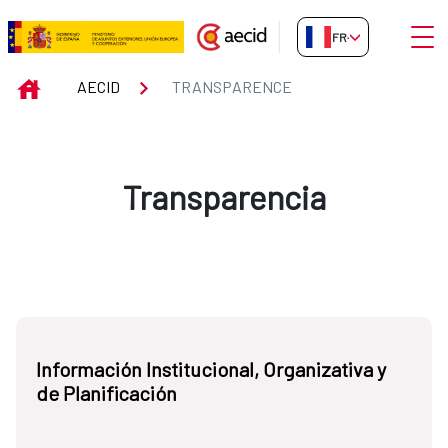
Saut au contenu principal
Ouvri
FR-FR
Transparence
INICIO
AECID
TRANSPARENCE
Transparencia
Información Institucional, Organizativa y
de Planificación