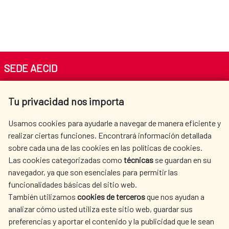
SEDE AECID
Av. Reyes Católicos 4 - 28040 Madrid
Tu privacidad nos importa
Tel. +34 900 20 30 54​​​​​​​
centro.informacion@aecid.es
Usamos cookies para ayudarle a navegar de manera eficiente y
realizar ciertas funciones. Encontrará información detallada
sobre cada una de las cookies en las políticas de cookies.
AECID
OÙ NOUS COOPÉRONS
Las cookies categorizadas como
técnicas
se guardan en su
L'ACTION HUMANITAIRE
SALLE DE PRESSE
navegador, ya que son esenciales para permitir las
ESPAGNOLE
funcionalidades básicas del sitio web.
CULTURE ET SCIENCE
BIBLIOTHÈQUE
También utilizamos
cookies de terceros
que nos ayudan a
analizar cómo usted utiliza este sitio web, guardar sus
preferencias y aportar el contenido y la publicidad que le sean