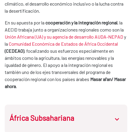
climático, el desarrollo económico inclusivo o la lucha contra
la desertificación.
En su apuesta por la
cooperación y la integración regional
, la
AECID trabaja junto a organizaciones regionales como son la
Unión Africana (UA) y su agencia de desarrollo AUDA-NEPAD
y
la
Comunidad Económica de Estados de África Occidental
(CEDEAO)
, focalizando sus esfuerzos especialmente en
ámbitos como la agricultura, las energías renovables y la
igualdad de género. El apoyo a la integración regional es
también uno de los ejes transversales del programa de
cooperación regional con los países árabes
Masar al’an/ Masar
ahora
.
África Subsahariana
abrir.des