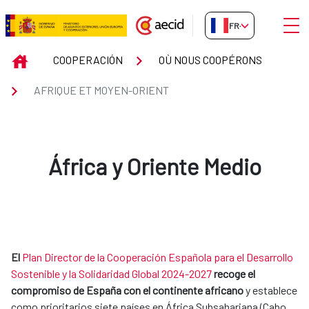
Saut au contenu principal
Ouvri
FR-FR
AFRIQUE ET MOYEN-ORIENT
INICIO
COOPERACIÓN
OÙ NOUS COOPÉRONS
AFRIQUE ET MOYEN-ORIENT
África y Oriente Medio
El
Plan Director de la Cooperación Española para el Desarrollo
Sostenible y la Solidaridad Global 2024-2027
recoge el
compromiso de España con el continente africano
y establece
como prioritarios siete países en África Subsahariana (Cabo