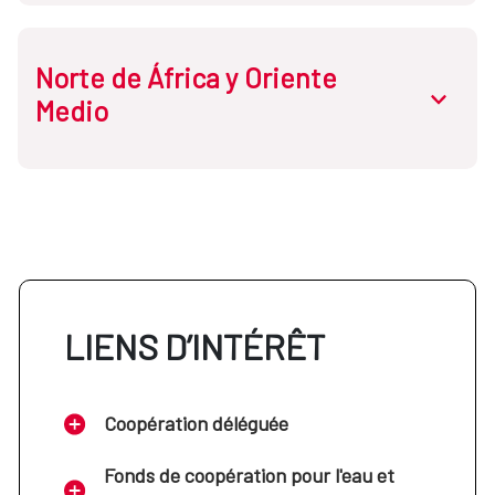
Norte de África y Oriente
Cabo Verde
abrir.des
Medio
Etiopía
Guinea Ecuatorial
Egipto
Mali
Jordania
LIENS D’INTÉRÊT
Mozambique
Líbano
Coopération déléguée
Níger
Marruecos
Fonds de coopération pour l'eau et