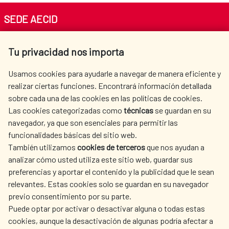
de la UNESCO | UNESCO
SEDE AECID
Av. Reyes Católicos 4 - 28040 Madrid
Tu privacidad nos importa
Tel. +34 900 20 30 54​​​​​​​
PREMIO INTERNACIONAL
centro.informacion@aecid.es
Usamos cookies para ayudarle a navegar de manera eficiente y
UNESCO-BANGLADESH
realizar ciertas funciones. Encontrará información detallada
sobre cada una de las cookies en las políticas de cookies.
AECID
OÙ NOUS COOPÉRONS
BANGABANDU SHEIKH
Las cookies categorizadas como
técnicas
se guardan en su
L'ACTION HUMANITAIRE
SALLE DE PRESSE
navegador, ya que son esenciales para permitir las
MUJIBUR RAHMAN DE
ESPAGNOLE
funcionalidades básicas del sitio web.
También utilizamos
cookies de terceros
que nos ayudan a
CULTURE ET SCIENCE
BIBLIOTHÈQUE
ECONOMÍA CREATIVA
analizar cómo usted utiliza este sitio web, guardar sus
preferencias y aportar el contenido y la publicidad que le sean
relevantes. Estas cookies solo se guardan en su navegador
Este Premio reconoce y recompensa las iniciativas
previo consentimiento por su parte.
excepcionales de una persona, institución, entidad u
Puede optar por activar o desactivar alguna o todas estas
NOS RÉSEAUX SOCIAUX
organización no gubernamental que haya ideado y
cookies, aunque la desactivación de algunas podría afectar a