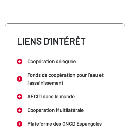
PREMIO FÉLIX HOUPHOUËT-
BOIGNY-UNESCO DE
FOMENTO DE LA PAZ
LIENS D’INTÉRÊT
Coopération déléguée
Este Premio tiene la finalidad de reconocer a personas,
instituciones u organismos públicos o privados que
Fonds de coopération pour l'eau et
hayan contribuido significativamente a la promoción, la
investigación, la salvaguardia o el mantenimiento de la
l'assainissement
paz, de conformidad con la Carta de las Naciones Unidas
y la Constitución de la UNESCO.
AECID dans le monde
Cooperation Multilatérale
Félix Houphouët-Boigny |
Plateforme des ONGD Espangoles
UNESCO