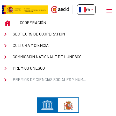
Saut au contenu principal
Ouvri
FR-FR
Premios de Ciencias sociales y
INICIO
COOPERACIÓN
SECTEURS DE COOPÉRATION
CULTURA Y CIENCIA
COMMISSION NATIONALE DE L'UNESCO
PREMIOS UNESCO
PREMIOS DE CIENCIAS SOCIALES Y HUMANAS