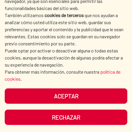
navegador, ya que son esenciales para permitir las
ESPAGNOLE
funcionalidades básicas del sitio web.
CULTURE ET SCIENCE
BIBLIOTHÈQUE
También utilizamos
cookies de terceros
que nos ayudan a
analizar cómo usted utiliza este sitio web, guardar sus
preferencias y aportar el contenido y la publicidad que le sean
relevantes. Estas cookies solo se guardan en su navegador
previo consentimiento por su parte.
Puede optar por activar o desactivar alguna o todas estas
NOS RÉSEAUX SOCIAUX
cookies, aunque la desactivación de algunas podría afectar a
su experiencia de navegación.
Para obtener más información, consulte nuestra
política de
cookies
.
ACEPTAR
MENTIONS LÉGALES
PROTECTION DES DONNÉES
COOKIES
NAVÉGATION
RECHAZAR
ACCESSIBILITÉ
PLAN DU SITE