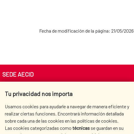
Fecha de modificación de la página: 21/05/2026
SEDE AECID
Av. Reyes Católicos 4 - 28040 Madrid
Tu privacidad nos importa
Tel. +34 900 20 30 54​​​​​​​
centro.informacion@aecid.es
Usamos cookies para ayudarle a navegar de manera eficiente y
realizar ciertas funciones. Encontrará información detallada
sobre cada una de las cookies en las políticas de cookies.
AECID
OÙ NOUS COOPÉRONS
Las cookies categorizadas como
técnicas
se guardan en su
L'ACTION HUMANITAIRE
SALLE DE PRESSE