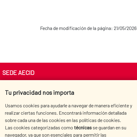
Fecha de modificación de la página: 21/05/2026
SEDE AECID
Av. Reyes Católicos 4 - 28040 Madrid
Tu privacidad nos importa
Tel. +34 900 20 30 54​​​​​​​
centro.informacion@aecid.es
Usamos cookies para ayudarle a navegar de manera eficiente y
realizar ciertas funciones. Encontrará información detallada
sobre cada una de las cookies en las políticas de cookies.
AECID
OÙ NOUS COOPÉRONS
Las cookies categorizadas como
técnicas
se guardan en su
L'ACTION HUMANITAIRE
SALLE DE PRESSE
navegador, ya que son esenciales para permitir las