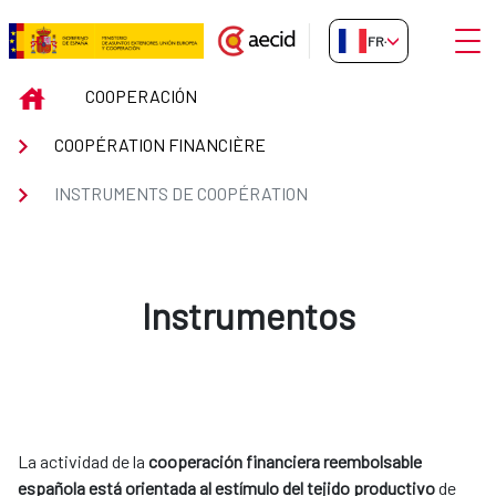
Saut au contenu principal
Ouvri
FR-FR
INSTRUMENTS DE COOPÉRATIO
INICIO
COOPERACIÓN
COOPÉRATION FINANCIÈRE
INSTRUMENTS DE COOPÉRATION
Instrumentos
La actividad de la
cooperación financiera reembolsable
española está orientada al estímulo del tejido productivo
de