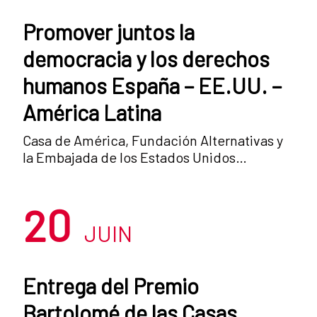
Promover juntos la
democracia y los derechos
humanos España – EE.UU. –
América Latina
Casa de América, Fundación Alternativas y
la Embajada de los Estados Unidos
organizan el seminario Promover juntos la
democracia y los derechos humanos:
20
España – EE.UU. – América Latina, que se
plantea como una visión panorámica previa
JUIN
al inicio, el 1 de julio, de la presidencia
española de la Unión Europea. El objetivo
de este encuentro será contrastar
Entrega del Premio
diferentes visiones acerca de la
Bartolomé de las Casas
democracia y los derechos humanos en