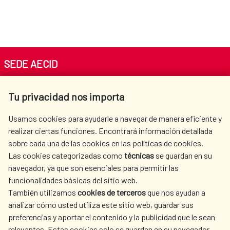
SEDE AECID
Av. Reyes Católicos 4 - 28040 Madrid
Tu privacidad nos importa
Tel. +34 900 20 30 54​​​​​​​
centro.informacion@aecid.es
Usamos cookies para ayudarle a navegar de manera eficiente y
realizar ciertas funciones. Encontrará información detallada
sobre cada una de las cookies en las políticas de cookies.
AECID
OÙ NOUS COOPÉRONS
Las cookies categorizadas como
técnicas
se guardan en su
L'ACTION HUMANITAIRE
SALLE DE PRESSE
navegador, ya que son esenciales para permitir las
ESPAGNOLE
funcionalidades básicas del sitio web.
También utilizamos
cookies de terceros
que nos ayudan a
CULTURE ET SCIENCE
BIBLIOTHÈQUE
analizar cómo usted utiliza este sitio web, guardar sus
preferencias y aportar el contenido y la publicidad que le sean
relevantes. Estas cookies solo se guardan en su navegador