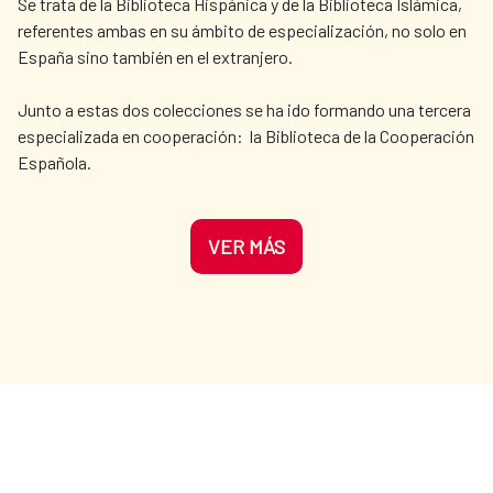
Se trata de la Biblioteca Hispánica y de la Biblioteca Islámica,
comunican el Palacio Real con las riberas
referentes ambas en su ámbito de especialización, no solo en
del Río Manzanares, tienen una extensión
España sino también en el extranjero.
de 20 hectáreas y fueron creados por Felipe
II. Fuente: Agencia EFE
Junto a estas dos colecciones se ha ido formando una tercera
especializada en cooperación: la Biblioteca de la Cooperación
Española.
VER MÁS