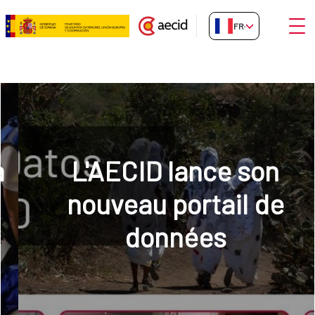
Saut au contenu principal
Ouvri
FR-FR
Inicio
L'AECID lance son
nouveau portail de
données