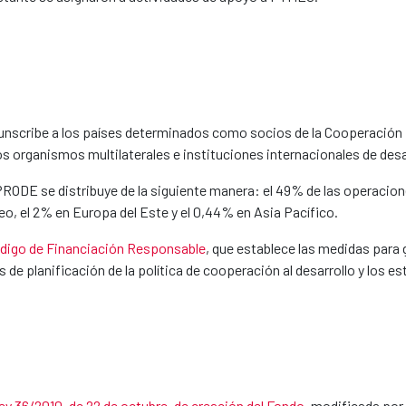
unscribe a los países determinados como socios de la Cooperación E
s organismos multilaterales e instituciones internacionales de desa
NPRODE se distribuye de la siguiente manera: el 49% de las operacion
eo, el 2% en Europa del Este y el 0,44% en Asia Pacífico.
digo de Financiación Responsable
, que establece las medidas para 
 de planificación de la política de cooperación al desarrollo y los
ey 36/2010, de 22 de octubre, de creación del Fondo
, modificada por