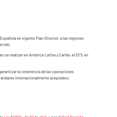
spañola en vigente Plan Director, a las regiones
rrollo.
es se realizan en América Latina y Caribe, el 33% en
garantizar la coherencia de las operaciones
 estándares internacionalmente aceptados.
 la
Ley 8/2014, de 22 de abril
​, y por el
Real Decreto