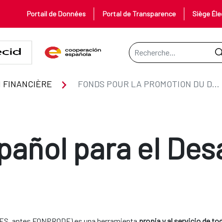
Portail de Données
Portal de Transparence
Siège Éle
Barre de recherche
U DÉVELOPPEMENT
 FINANCIÈRE
FONDS POUR LA PROMOTION DU DÉVELOPPEMENT
ñol para el Desa
EDES, antes FONPRODE) es una herramienta
propia y al servicio de to