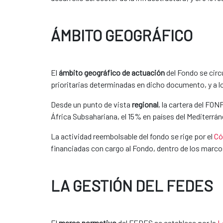
ÁMBITO GEOGRÁFICO
El
ámbito geográfico de actuación
del Fondo se circ
prioritarias determinadas en dicho documento, y a lo
Desde un punto de vista
regional
, la cartera del FO
África Subsahariana, el 15% en países del Mediterrán
La actividad reembolsable del fondo se rige por el
Có
financiadas con cargo al Fondo, dentro de los marcos
LA GESTIÓN DEL FEDES
El
marco normativo
del FEDES se establece por la
L