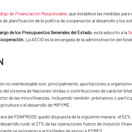
digo de Financiación Responsable
, que establece las medidas para 
 de planificación de la política de cooperación al desarrollo y los
cargo de los Presupuestos Generales del Estado
, está adscrito a la
S
 Cooperación
. La AECID es la encargada de la administración del fon
N
ón no reembolsable son, principalmente, aportaciones a organismos 
mas del sistema de Naciones Unidas o contribuciones de carácter bila
ector de las microfinanzas, incluyendo también préstamos o partic
agricultura o el desarrollo de MIPYME.
 cartera del FONPRODE quedó dispuesta de la siguiente manera: el 52
y desarrollo rural; el 27% de las operaciones fueron de inclusión fina
 restante se asignaron a actividades de apoyo a PYMES.