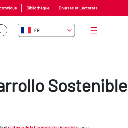
ctronique
Bibliothèque
Bourses et Lectorats
FR-FR
Ouvrir le menu
rrollo Sostenible
do el
sistema de la Cooperación Española
con el