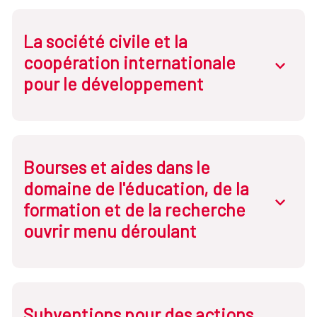
Consejo Superior de Cooperación para el
Desarrollo Sostenible y la Solidaridad Global
La société civile et la
coopération internationale
abrir.des
pour le développement
Bourses et aides dans le
domaine de l'éducation, de la
abrir.des
formation et de la recherche
ouvrir menu déroulant
Subventions pour des actions