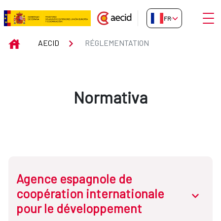
Saut au contenu principal
Ouvri
FR-FR
Réglementation
INICIO
AECID
RÉGLEMENTATION
Normativa
Agence espagnole de
coopération internationale
abrir.des
pour le développement