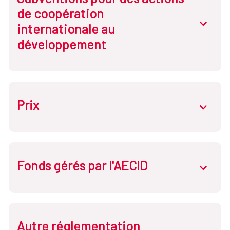
de coopération
abrir.des
internationale au
développement
Prix
abrir.des
Fonds gérés par l'AECID
abrir.des
Autre réglementation