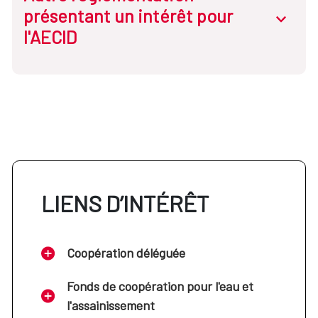
présentant un intérêt pour
abrir.des
l'AECID
LIENS D’INTÉRÊT
Coopération déléguée
Fonds de coopération pour l'eau et
l'assainissement