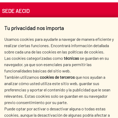
SEDE AECID
Av. Reyes Católicos 4 - 28040 Madrid
Tu privacidad nos importa
Tel. +34 900 20 30 54​​​​​​​
centro.informacion@aecid.es
Usamos cookies para ayudarle a navegar de manera eficiente y
realizar ciertas funciones. Encontrará información detallada
sobre cada una de las cookies en las políticas de cookies.
AECID
OÙ NOUS COOPÉRONS
Las cookies categorizadas como
técnicas
se guardan en su
L'ACTION HUMANITAIRE
SALLE DE PRESSE
navegador, ya que son esenciales para permitir las
ESPAGNOLE
funcionalidades básicas del sitio web.
CULTURE ET SCIENCE
BIBLIOTHÈQUE
También utilizamos
cookies de terceros
que nos ayudan a
analizar cómo usted utiliza este sitio web, guardar sus
preferencias y aportar el contenido y la publicidad que le sean
relevantes. Estas cookies solo se guardan en su navegador
previo consentimiento por su parte.
Puede optar por activar o desactivar alguna o todas estas
NOS RÉSEAUX SOCIAUX
cookies, aunque la desactivación de algunas podría afectar a