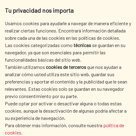
Av. Reyes Católicos 4 - 28040 Madrid
Tu privacidad nos importa
Tel. +34 900 20 30 54​​​​​​​
centro.informacion@aecid.es
Usamos cookies para ayudarle a navegar de manera eficiente y
realizar ciertas funciones. Encontrará información detallada
sobre cada una de las cookies en las políticas de cookies.
AECID
OÙ NOUS COOPÉRONS
Las cookies categorizadas como
técnicas
se guardan en su
L'ACTION HUMANITAIRE
SALLE DE PRESSE
navegador, ya que son esenciales para permitir las
ESPAGNOLE
funcionalidades básicas del sitio web.
CULTURE ET SCIENCE
BIBLIOTHÈQUE
También utilizamos
cookies de terceros
que nos ayudan a
analizar cómo usted utiliza este sitio web, guardar sus
preferencias y aportar el contenido y la publicidad que le sean
relevantes. Estas cookies solo se guardan en su navegador
previo consentimiento por su parte.
Puede optar por activar o desactivar alguna o todas estas
NOS RÉSEAUX SOCIAUX
cookies, aunque la desactivación de algunas podría afectar a
su experiencia de navegación.
Para obtener más información, consulte nuestra
política de
cookies
.