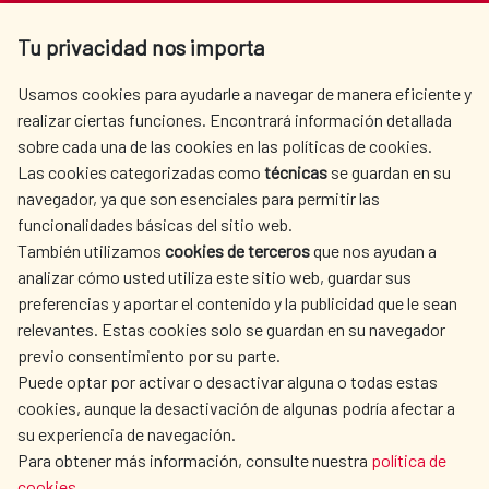
Av. Reyes Católicos 4 - 28040 Madrid
Tu privacidad nos importa
Tel. +34 900 20 30 54​​​​​​​
centro.informacion@aecid.es
Usamos cookies para ayudarle a navegar de manera eficiente y
realizar ciertas funciones. Encontrará información detallada
sobre cada una de las cookies en las políticas de cookies.
AECID
OÙ NOUS COOPÉRONS
Las cookies categorizadas como
técnicas
se guardan en su
L'ACTION HUMANITAIRE
SALLE DE PRESSE
navegador, ya que son esenciales para permitir las
ESPAGNOLE
funcionalidades básicas del sitio web.
CULTURE ET SCIENCE
BIBLIOTHÈQUE
También utilizamos
cookies de terceros
que nos ayudan a
analizar cómo usted utiliza este sitio web, guardar sus
preferencias y aportar el contenido y la publicidad que le sean
relevantes. Estas cookies solo se guardan en su navegador
previo consentimiento por su parte.
Puede optar por activar o desactivar alguna o todas estas
NOS RÉSEAUX SOCIAUX
cookies, aunque la desactivación de algunas podría afectar a
su experiencia de navegación.
Para obtener más información, consulte nuestra
política de
cookies
.