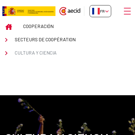
Saut au contenu principal
Ouvri
FR-FR
Cultura y ciencia
INICIO
COOPERACIÓN
SECTEURS DE COOPÉRATION
CULTURA Y CIENCIA