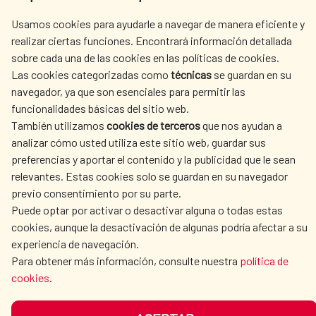
L'ACTION HUMANITAIRE
SALLE DE PRESSE
Usamos cookies para ayudarle a navegar de manera eficiente y
ESPAGNOLE
realizar ciertas funciones. Encontrará información detallada
sobre cada una de las cookies en las políticas de cookies.
CULTURE ET SCIENCE
BIBLIOTHÈQUE
Las cookies categorizadas como
técnicas
se guardan en su
navegador, ya que son esenciales para permitir las
funcionalidades básicas del sitio web.
También utilizamos
cookies de terceros
que nos ayudan a
analizar cómo usted utiliza este sitio web, guardar sus
NOS RÉSEAUX SOCIAUX
preferencias y aportar el contenido y la publicidad que le sean
relevantes. Estas cookies solo se guardan en su navegador
previo consentimiento por su parte.
Puede optar por activar o desactivar alguna o todas estas
cookies, aunque la desactivación de algunas podría afectar a su
experiencia de navegación.
MENTIONS LÉGALES
PROTECTION DES DONNÉES
Para obtener más información, consulte nuestra
política de
cookies
.
COOKIES
NAVÉGATION
ACCESSIBILITÉ
PLAN DU SITE