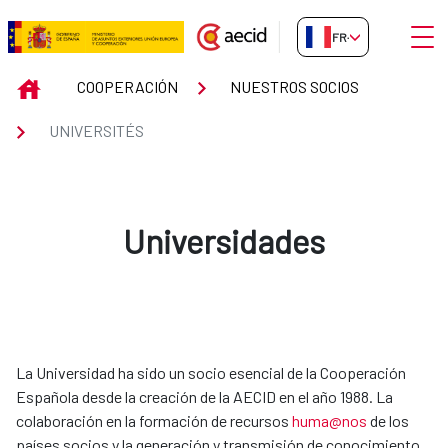
Saut au contenu principal
Ouvri
FR-FR
UNIVERSITÉS
INICIO
COOPERACIÓN
NUESTROS SOCIOS
UNIVERSITÉS
Universidades
La Universidad ha sido un socio esencial de la Cooperación
Española desde la creación de la AECID en el año 1988. La
colaboración en la formación de recursos
huma@nos
de los
países socios y la generación y transmisión de conocimiento,