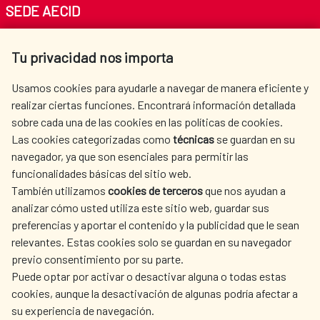
SEDE AECID
Av. Reyes Católicos 4 - 28040 Madrid
Tu privacidad nos importa
Tel. +34 900 20 30 54​​​​​​​
centro.informacion@aecid.es
Usamos cookies para ayudarle a navegar de manera eficiente y
realizar ciertas funciones. Encontrará información detallada
sobre cada una de las cookies en las políticas de cookies.
AECID
OÙ NOUS COOPÉRONS
Las cookies categorizadas como
técnicas
se guardan en su
L'ACTION HUMANITAIRE
SALLE DE PRESSE
navegador, ya que son esenciales para permitir las
ESPAGNOLE
funcionalidades básicas del sitio web.
CULTURE ET SCIENCE
BIBLIOTHÈQUE
También utilizamos
cookies de terceros
que nos ayudan a
analizar cómo usted utiliza este sitio web, guardar sus
preferencias y aportar el contenido y la publicidad que le sean
relevantes. Estas cookies solo se guardan en su navegador
previo consentimiento por su parte.
Puede optar por activar o desactivar alguna o todas estas
NOS RÉSEAUX SOCIAUX
cookies, aunque la desactivación de algunas podría afectar a
su experiencia de navegación.